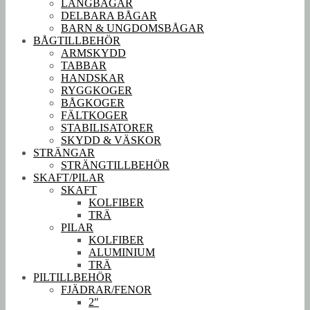
LÅNGBÅGAR
DELBARA BÅGAR
BARN & UNGDOMSBÅGAR
BÅGTILLBEHÖR
ARMSKYDD
TABBAR
HANDSKAR
RYGGKOGER
BÅGKOGER
FÄLTKOGER
STABILISATORER
SKYDD & VÄSKOR
STRÄNGAR
STRÄNGTILLBEHÖR
SKAFT/PILAR
SKAFT
KOLFIBER
TRÄ
PILAR
KOLFIBER
ALUMINIUM
TRÄ
PILTILLBEHÖR
FJÄDRAR/FENOR
2″