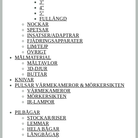
3″
4″
5″
FULLÄNGD
NOCKAR
SPETSAR
INSATSER/ADAPTRAR
FJÄDRINGSAPPARATER
LIM/TEJP
ÖVRIGT
MÅLMATERIAL
MÅLTAVLOR
3D-DJUR
BUTTAR
KNIVAR
PULSAR VÄRMEKAMEROR & MÖRKERSIKTEN
VÄRMEKAMEROR
MÖRKERSIKTEN
IR-LAMPOR
PILBÅGAR
STOCKAR/RISER
LEMMAR
HELA BÅGAR
LÅNGBÅGAR