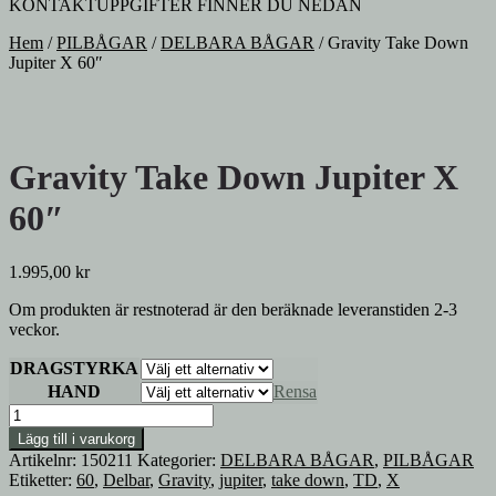
KONTAKTUPPGIFTER FINNER DU NEDAN
Hem
/
PILBÅGAR
/
DELBARA BÅGAR
/
Gravity Take Down
Jupiter X 60″
Gravity Take Down Jupiter X
60″
1.995,00
kr
Om produkten är restnoterad är den beräknade leveranstiden 2-3
veckor.
DRAGSTYRKA
HAND
Rensa
Gravity
Take
Lägg till i varukorg
Down
Artikelnr:
150211
Kategorier:
DELBARA BÅGAR
,
PILBÅGAR
Jupiter
Etiketter:
60
,
Delbar
,
Gravity
,
jupiter
,
take down
,
TD
,
X
X