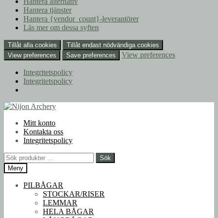
Hantera alternativ
Hantera tjänster
Hantera {vendor_count}-leverantörer
Läs mer om dessa syften
Tillåt alla cookies
Tillåt endast nödvändiga cookies
View preferences
View preferences
Save preferences
Integritetspolicy
Integritetspolicy
Hoppa
Hoppa
till
till
Mitt konto
navigering
innehåll
Kontakta oss
Integritetspolicy
Sök
Sök
efter:
Meny
PILBÅGAR
STOCKAR/RISER
LEMMAR
HELA BÅGAR