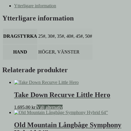
60"
Ytterligare information
mängd
Ytterligare information
DRAGSTYRKA
25#, 30#, 35#, 40#, 45#, 50#
HAND
HÖGER, VÄNSTER
Relaterade produkter
Take Down Recurve Little Hero
Den
1.695,00
kr
Välj alternativ
här
produkten
har
Old Mountain Långbåge Symphony
flera