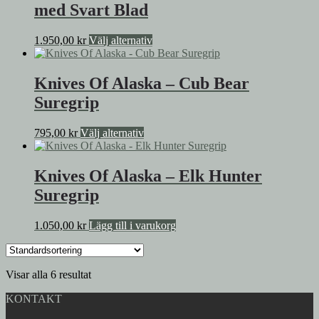
med Svart Blad
produktsidan
Den
1.950,00
kr
Välj alternativ
här
produkten
har
Knives Of Alaska – Cub Bear
flera
Suregrip
varianter.
De
olika
Den
795,00
kr
Välj alternativ
alternativen
här
kan
produkten
väljas
har
Knives Of Alaska – Elk Hunter
på
flera
Suregrip
produktsidan
varianter.
De
olika
1.050,00
kr
Lägg till i varukorg
alternativen
kan
väljas
på
Visar alla 6 resultat
produktsidan
KONTAKT