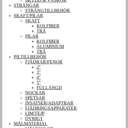
SKYDD & VÄSKOR
STRÄNGAR
STRÄNGTILLBEHÖR
SKAFT/PILAR
SKAFT
KOLFIBER
TRÄ
PILAR
KOLFIBER
ALUMINIUM
TRÄ
PILTILLBEHÖR
FJÄDRAR/FENOR
2″
3″
4″
5″
FULLÄNGD
NOCKAR
SPETSAR
INSATSER/ADAPTRAR
FJÄDRINGSAPPARATER
LIM/TEJP
ÖVRIGT
MÅLMATERIAL