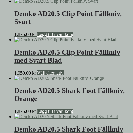
Demko AD20.5 Clip Point Fällkniv,
Svart
1.875,00
kr
Lägg till i varukorg
Demko AD20.5 Clip Point Fällkniv
med Svart Blad
Den
1.950,00
kr
Välj alternativ
här
produkten
har
Demko AD20.5 Shark Foot Fällkniv,
flera
Orange
varianter.
De
olika
1.875,00
kr
Lägg till i varukorg
alternativen
kan
väljas
Demko AD20.5 Shark Foot Fällkniv
på