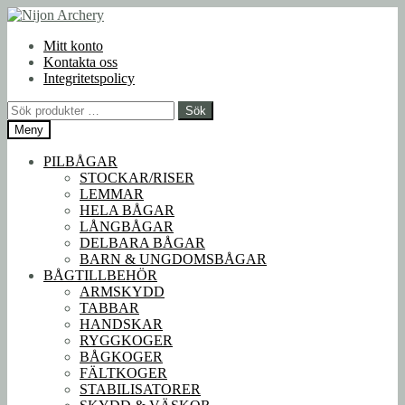
Hoppa
Hoppa
till
till
Mitt konto
navigering
innehåll
Kontakta oss
Integritetspolicy
Sök
Sök
efter:
Meny
PILBÅGAR
STOCKAR/RISER
LEMMAR
HELA BÅGAR
LÅNGBÅGAR
DELBARA BÅGAR
BARN & UNGDOMSBÅGAR
BÅGTILLBEHÖR
ARMSKYDD
TABBAR
HANDSKAR
RYGGKOGER
BÅGKOGER
FÄLTKOGER
STABILISATORER