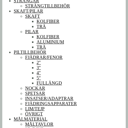
STRÄNGAR
STRÄNGTILLBEHÖR
SKAFT/PILAR
SKAFT
KOLFIBER
TRÄ
PILAR
KOLFIBER
ALUMINIUM
TRÄ
PILTILLBEHÖR
FJÄDRAR/FENOR
2″
3″
4″
5″
FULLÄNGD
NOCKAR
SPETSAR
INSATSER/ADAPTRAR
FJÄDRINGSAPPARATER
LIM/TEJP
ÖVRIGT
MÅLMATERIAL
MÅLTAVLOR