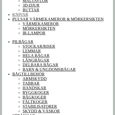
MÅLTAVLOR
3D-DJUR
BUTTAR
KNIVAR
PULSAR VÄRMEKAMEROR & MÖRKERSIKTEN
VÄRMEKAMEROR
MÖRKERSIKTEN
IR-LAMPOR
PILBÅGAR
STOCKAR/RISER
LEMMAR
HELA BÅGAR
LÅNGBÅGAR
DELBARA BÅGAR
BARN & UNGDOMSBÅGAR
BÅGTILLBEHÖR
ARMSKYDD
TABBAR
HANDSKAR
RYGGKOGER
BÅGKOGER
FÄLTKOGER
STABILISATORER
SKYDD & VÄSKOR