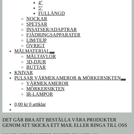
4″
5″
FULLÄNGD
NOCKAR
SPETSAR
INSATSER/ADAPTRAR
FJÄDRINGSAPPARATER
LIM/TEJP
ÖVRIGT
MÅLMATERIAL
Expandera
MÅLTAVLOR
undermeny
3D-DJUR
BUTTAR
KNIVAR
PULSAR VÄRMEKAMEROR & MÖRKERSIKTEN
Expan
VÄRMEKAMEROR
under
MÖRKERSIKTEN
IR-LAMPOR
0,00
kr
0 artiklar
DET GÅR BRA ATT BESTÄLLA VÅRA PRODUKTER
GENOM ATT SKICKA ETT MAIL ELLER RINGA TILL OSS