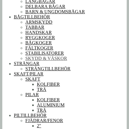
LÅNGBÅGAR
DELBARA BÅGAR
BARN & UNGDOMSBÅGAR
BÅGTILLBEHÖR
ARMSKYDD
TABBAR
HANDSKAR
RYGGKOGER
BÅGKOGER
FÄLTKOGER
STABILISATORER
SKYDD & VÄSKOR
STRÄNGAR
STRÄNGTILLBEHÖR
SKAFT/PILAR
SKAFT
KOLFIBER
TRÄ
PILAR
KOLFIBER
ALUMINIUM
TRÄ
PILTILLBEHÖR
FJÄDRAR/FENOR
2″