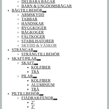
DELBARA BÅGAR
BARN & UNGDOMSBÅGAR
BÅGTILLBEHÖR
Expandera
ARMSKYDD
undermeny
TABBAR
HANDSKAR
RYGGKOGER
BÅGKOGER
FÄLTKOGER
STABILISATORER
SKYDD & VÄSKOR
STRÄNGAR
Expandera
STRÄNGTILLBEHÖR
undermeny
SKAFT/PILAR
Expandera
SKAFT
undermeny
Expandera
KOLFIBER
undermeny
TRÄ
PILAR
Expandera
KOLFIBER
undermeny
ALUMINIUM
TRÄ
PILTILLBEHÖR
Expandera
FJÄDRAR/FENOR
undermeny
Expandera
2″
undermeny
3″