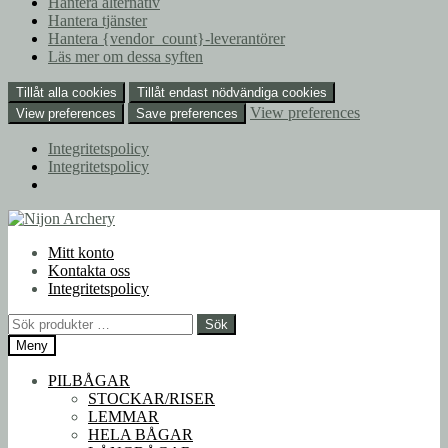
Hantera alternativ
Hantera tjänster
Hantera {vendor_count}-leverantörer
Läs mer om dessa syften
Tillåt alla cookies
Tillåt endast nödvändiga cookies
View preferences
View preferences
Save preferences
Integritetspolicy
Integritetspolicy
Hoppa
Hoppa
till
till
Mitt konto
navigering
innehåll
Kontakta oss
Integritetspolicy
Sök
Sök
efter:
Meny
PILBÅGAR
STOCKAR/RISER
LEMMAR
HELA BÅGAR