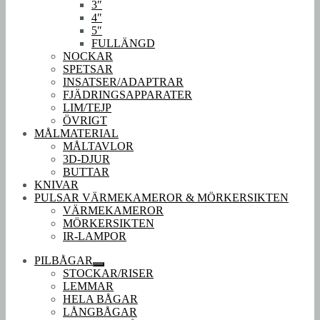
3″
4″
5″
FULLÄNGD
NOCKAR
SPETSAR
INSATSER/ADAPTRAR
FJÄDRINGSAPPARATER
LIM/TEJP
ÖVRIGT
MÅLMATERIAL
MÅLTAVLOR
3D-DJUR
BUTTAR
KNIVAR
PULSAR VÄRMEKAMEROR & MÖRKERSIKTEN
VÄRMEKAMEROR
MÖRKERSIKTEN
IR-LAMPOR
PILBÅGAR
Expandera
STOCKAR/RISER
undermeny
LEMMAR
HELA BÅGAR
LÅNGBÅGAR