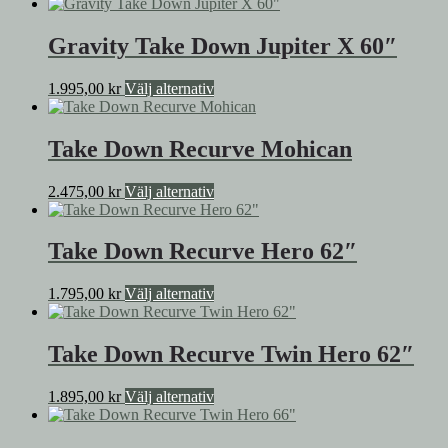
Gravity Take Down Jupiter X 60″
Den
1.995,00
kr
Välj alternativ
här
produkten
har
Take Down Recurve Mohican
flera
varianter.
Den
2.475,00
kr
Välj alternativ
De
här
olika
produkten
alternativen
har
Take Down Recurve Hero 62″
kan
flera
väljas
varianter.
på
Den
1.795,00
kr
Välj alternativ
De
produktsidan
här
olika
produkten
alternativen
har
Take Down Recurve Twin Hero 62″
kan
flera
väljas
varianter.
på
Den
1.895,00
kr
Välj alternativ
De
produktsidan
här
olika
produkten
alternativen