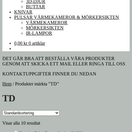
3D-DJUR
BUTTAR
KNIVAR
PULSAR VÄRMEKAMEROR & MÖRKERSIKTEN
VÄRMEKAMEROR
MÖRKERSIKTEN
IR-LAMPOR
0,00
kr
0 artiklar
DET GÅR BRA ATT BESTÄLLA VÅRA PRODUKTER
GENOM ATT SKICKA ETT MAIL ELLER RINGA TILL OSS
KONTAKTUPPGIFTER FINNER DU NEDAN
Hem
/
Produkter märkta ”TD”
TD
Visar alla 10 resultat