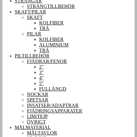
STRÄNGAR
STRÄNGTILLBEHÖR
SKAFT/PILAR
SKAFT
KOLFIBER
TRÄ
PILAR
KOLFIBER
ALUMINIUM
TRÄ
PILTILLBEHÖR
FJÄDRAR/FENOR
2″
3″
4″
5″
FULLÄNGD
NOCKAR
SPETSAR
INSATSER/ADAPTRAR
FJÄDRINGSAPPARATER
LIM/TEJP
ÖVRIGT
MÅLMATERIAL
MÅLTAVLOR