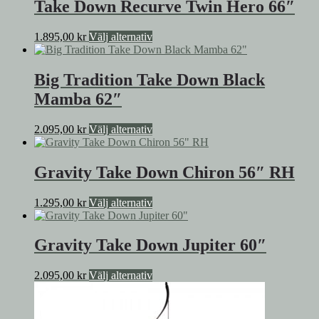
har
Take Down Recurve Twin Hero 66″
kan
flera
väljas
varianter.
på
Den
1.895,00
kr
Välj alternativ
De
produktsidan
här
olika
produkten
alternativen
har
Big Tradition Take Down Black
kan
flera
väljas
Mamba 62″
varianter.
på
De
produktsidan
olika
Den
2.095,00
kr
Välj alternativ
alternativen
här
kan
produkten
väljas
har
Gravity Take Down Chiron 56″ RH
på
flera
produktsidan
varianter.
Den
1.295,00
kr
Välj alternativ
De
här
olika
produkten
alternativen
har
Gravity Take Down Jupiter 60″
kan
flera
väljas
varianter.
på
Den
2.095,00
kr
Välj alternativ
De
produktsidan
här
olika
produkten
alternativen
har
kan