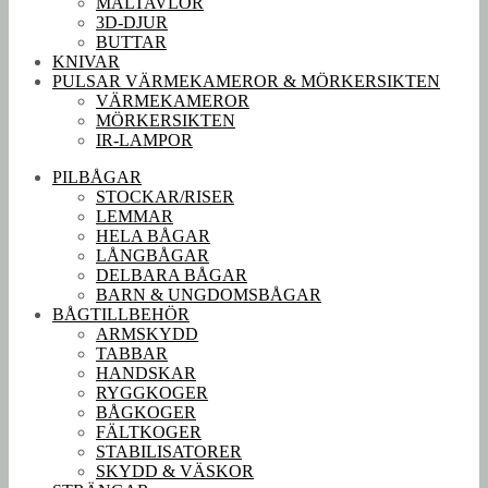
MÅLTAVLOR
3D-DJUR
BUTTAR
KNIVAR
PULSAR VÄRMEKAMEROR & MÖRKERSIKTEN
VÄRMEKAMEROR
MÖRKERSIKTEN
IR-LAMPOR
PILBÅGAR
STOCKAR/RISER
LEMMAR
HELA BÅGAR
LÅNGBÅGAR
DELBARA BÅGAR
BARN & UNGDOMSBÅGAR
BÅGTILLBEHÖR
ARMSKYDD
TABBAR
HANDSKAR
RYGGKOGER
BÅGKOGER
FÄLTKOGER
STABILISATORER
SKYDD & VÄSKOR