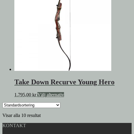
De
olika
alternativen
kan
väljas
på
produktsidan
Take Down Recurve Young Hero
Den
1.795,00
kr
Välj alternativ
här
produkten
har
Visar alla 10 resultat
flera
varianter.
KONTAKT
De
olika