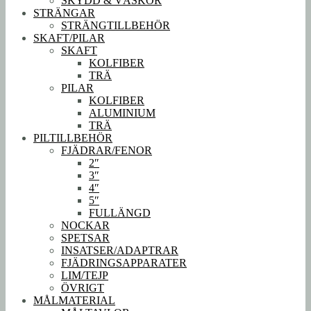
SKYDD & VÄSKOR
STRÄNGAR
STRÄNGTILLBEHÖR
SKAFT/PILAR
SKAFT
KOLFIBER
TRÄ
PILAR
KOLFIBER
ALUMINIUM
TRÄ
PILTILLBEHÖR
FJÄDRAR/FENOR
2″
3″
4″
5″
FULLÄNGD
NOCKAR
SPETSAR
INSATSER/ADAPTRAR
FJÄDRINGSAPPARATER
LIM/TEJP
ÖVRIGT
MÅLMATERIAL