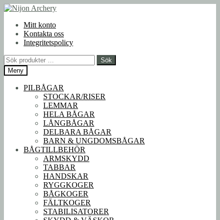
Hoppa
Hoppa
till
till
Mitt konto
navigering
innehåll
Kontakta oss
Integritetspolicy
Sök
Sök
efter:
Meny
PILBÅGAR
STOCKAR/RISER
LEMMAR
HELA BÅGAR
LÅNGBÅGAR
DELBARA BÅGAR
BARN & UNGDOMSBÅGAR
BÅGTILLBEHÖR
ARMSKYDD
TABBAR
HANDSKAR
RYGGKOGER
BÅGKOGER
FÄLTKOGER
STABILISATORER