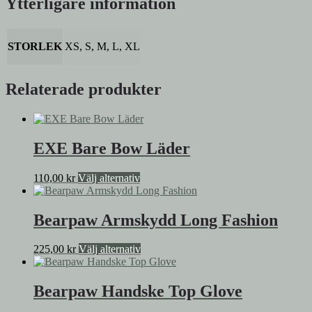
Ytterligare information
STORLEK
XS, S, M, L, XL
Relaterade produkter
EXE Bare Bow Läder
Den
110,00
kr
Välj alternativ
här
produkten
har
Bearpaw Armskydd Long Fashion
flera
varianter.
Den
225,00
kr
Välj alternativ
De
här
olika
produkten
alternativen
har
Bearpaw Handske Top Glove
kan
flera
väljas
varianter.