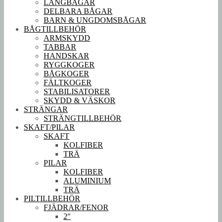
LÅNGBÅGAR
DELBARA BÅGAR
BARN & UNGDOMSBÅGAR
BÅGTILLBEHÖR
ARMSKYDD
TABBAR
HANDSKAR
RYGGKOGER
BÅGKOGER
FÄLTKOGER
STABILISATORER
SKYDD & VÄSKOR
STRÄNGAR
STRÄNGTILLBEHÖR
SKAFT/PILAR
SKAFT
KOLFIBER
TRÄ
PILAR
KOLFIBER
ALUMINIUM
TRÄ
PILTILLBEHÖR
FJÄDRAR/FENOR
2″