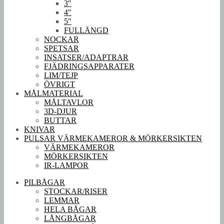
3″
4″
5″
FULLÄNGD
NOCKAR
SPETSAR
INSATSER/ADAPTRAR
FJÄDRINGSAPPARATER
LIM/TEJP
ÖVRIGT
MÅLMATERIAL
MÅLTAVLOR
3D-DJUR
BUTTAR
KNIVAR
PULSAR VÄRMEKAMEROR & MÖRKERSIKTEN
VÄRMEKAMEROR
MÖRKERSIKTEN
IR-LAMPOR
PILBÅGAR
STOCKAR/RISER
LEMMAR
HELA BÅGAR
LÅNGBÅGAR