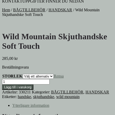
KONTAKTUPPGIFTER FINNER DU NEDAN
Hem
/
BÅGTILLBEHÖR
/
HANDSKAR
/
Wild Mountain
Skjuthandske Soft Touch
Wild Mountain Skjuthandske
Soft Touch
285,00
kr
Beställningsvara
STORLEK
Rensa
Wild
Mountain
Lägg till i varukorg
Skjuthandske
Artikelnr:
330211
Kategorier:
BÅGTILLBEHÖR
,
HANDSKAR
Soft
Etiketter:
handske
,
skjuthandske
,
wild mountain
Touch
mängd
Ytterligare information