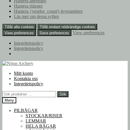
Hantera alternativ
Hantera tjänster
Hantera {vendor_count}-leverantörer
Läs mer om dessa syften
Tillåt alla cookies
Tillåt endast nödvändiga cookies
View preferences
View preferences
Save preferences
Integritetspolicy
Integritetspolicy
Hoppa
Hoppa
till
till
Mitt konto
navigering
innehåll
Kontakta oss
Integritetspolicy
Sök
Sök
efter:
Meny
PILBÅGAR
STOCKAR/RISER
LEMMAR
HELA BÅGAR