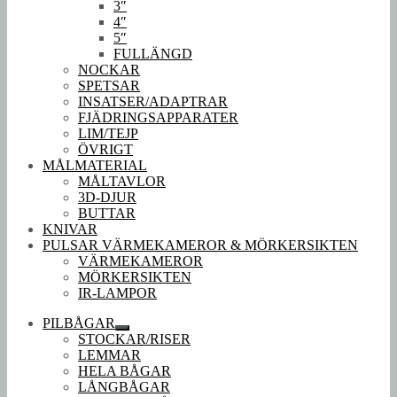
3″
4″
5″
FULLÄNGD
NOCKAR
SPETSAR
INSATSER/ADAPTRAR
FJÄDRINGSAPPARATER
LIM/TEJP
ÖVRIGT
MÅLMATERIAL
MÅLTAVLOR
3D-DJUR
BUTTAR
KNIVAR
PULSAR VÄRMEKAMEROR & MÖRKERSIKTEN
VÄRMEKAMEROR
MÖRKERSIKTEN
IR-LAMPOR
PILBÅGAR
Expandera
STOCKAR/RISER
undermeny
LEMMAR
HELA BÅGAR
LÅNGBÅGAR