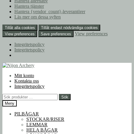
Hantera alternativ
Hantera tjänster
Hantera {vendor_count}-leverantörer
Läs mer om dessa syften
Tillåt alla cookies
Tillåt endast nödvändiga cookies
View preferences
View preferences
Save preferences
Integritetspolicy
Integritetspolicy
Hoppa
Hoppa
till
till
Mitt konto
navigering
innehåll
Kontakta oss
Integritetspolicy
Sök
Sök
efter:
Meny
PILBÅGAR
STOCKAR/RISER
LEMMAR
HELA BÅGAR