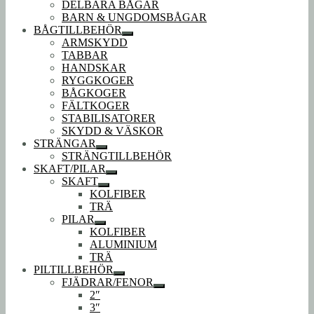
DELBARA BÅGAR
BARN & UNGDOMSBÅGAR
BÅGTILLBEHÖR
Expandera
ARMSKYDD
undermeny
TABBAR
HANDSKAR
RYGGKOGER
BÅGKOGER
FÄLTKOGER
STABILISATORER
SKYDD & VÄSKOR
STRÄNGAR
Expandera
STRÄNGTILLBEHÖR
undermeny
SKAFT/PILAR
Expandera
SKAFT
undermeny
Expandera
KOLFIBER
undermeny
TRÄ
PILAR
Expandera
KOLFIBER
undermeny
ALUMINIUM
TRÄ
PILTILLBEHÖR
Expandera
FJÄDRAR/FENOR
undermeny
Expandera
2″
undermeny
3″