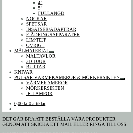
4″
5″
FULLÄNGD
NOCKAR
SPETSAR
INSATSER/ADAPTRAR
FJÄDRINGSAPPARATER
LIM/TEJP
ÖVRIGT
MÅLMATERIAL
Expandera
MÅLTAVLOR
undermeny
3D-DJUR
BUTTAR
KNIVAR
PULSAR VÄRMEKAMEROR & MÖRKERSIKTEN
Expan
VÄRMEKAMEROR
under
MÖRKERSIKTEN
IR-LAMPOR
0,00
kr
0 artiklar
DET GÅR BRA ATT BESTÄLLA VÅRA PRODUKTER
GENOM ATT SKICKA ETT MAIL ELLER RINGA TILL OSS