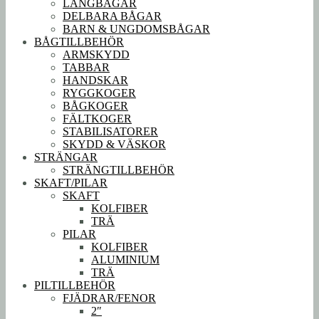
LÅNGBÅGAR
DELBARA BÅGAR
BARN & UNGDOMSBÅGAR
BÅGTILLBEHÖR
ARMSKYDD
TABBAR
HANDSKAR
RYGGKOGER
BÅGKOGER
FÄLTKOGER
STABILISATORER
SKYDD & VÄSKOR
STRÄNGAR
STRÄNGTILLBEHÖR
SKAFT/PILAR
SKAFT
KOLFIBER
TRÄ
PILAR
KOLFIBER
ALUMINIUM
TRÄ
PILTILLBEHÖR
FJÄDRAR/FENOR
2″