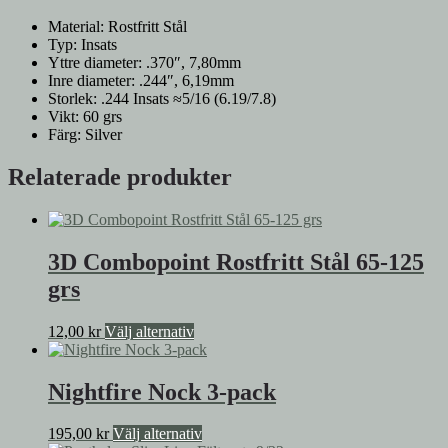
Material: Rostfritt Stål
Typ: Insats
Yttre diameter: .370″, 7,80mm
Inre diameter: .244″, 6,19mm
Storlek: .244 Insats ≈5/16 (6.19/7.8)
Vikt: 60 grs
Färg: Silver
Relaterade produkter
3D Combopoint Rostfritt Stål 65-125
grs
Den
12,00
kr
Välj alternativ
här
produkten
har
Nightfire Nock 3-pack
flera
varianter.
Den
195,00
kr
Välj alternativ
De