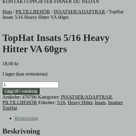
KONTAKTUPPGIFTER FINNER DU NEDAN
Hem
/
PILTILLBEHÖR
/
INSATSER/ADAPTRAR
/
TopHat
Insats 5/16 Heavy Hitter VA 60grs
TopHat Insats 5/16 Heavy
Hitter VA 60grs
18,00
kr
I lager (kan restnoteras)
TopHat
Insats
Lägg till i varukorg
5/16
Artikelnr:
470706
Kategorier:
INSATSER/ADAPTRAR
,
Heavy
PILTILLBEHÖR
Etiketter:
5/16
,
Heavy Hitter
,
Insats
,
Insatser
,
Hitter
TopHat
VA
60grs
Beskrivning
mängd
Beskrivning