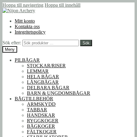
Hoppa till navigering
Hoppa till innehåll
Mitt konto
Kontakta oss
Integritetspolicy
Sök efter:
Sök
Meny
PILBÅGAR
STOCKAR/RISER
LEMMAR
HELA BÅGAR
LÅNGBÅGAR
DELBARA BÅGAR
BARN & UNGDOMSBÅGAR
BÅGTILLBEHÖR
ARMSKYDD
TABBAR
HANDSKAR
RYGGKOGER
BÅGKOGER
FÄLTKOGER