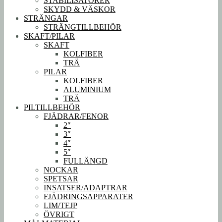
STABILISATORER
SKYDD & VÄSKOR
STRÄNGAR
STRÄNGTILLBEHÖR
SKAFT/PILAR
SKAFT
KOLFIBER
TRÄ
PILAR
KOLFIBER
ALUMINIUM
TRÄ
PILTILLBEHÖR
FJÄDRAR/FENOR
2″
3″
4″
5″
FULLÄNGD
NOCKAR
SPETSAR
INSATSER/ADAPTRAR
FJÄDRINGSAPPARATER
LIM/TEJP
ÖVRIGT