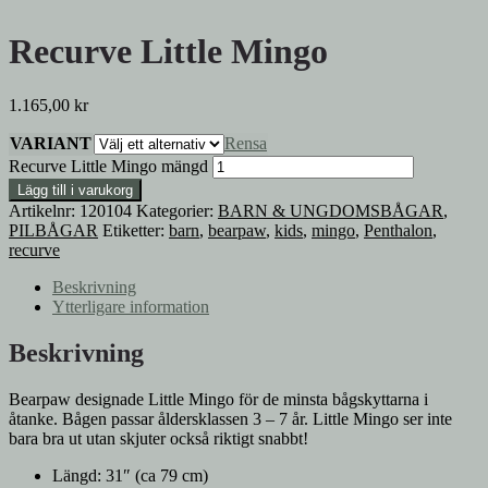
Recurve Little Mingo
1.165,00
kr
VARIANT
Rensa
Recurve Little Mingo mängd
Lägg till i varukorg
Artikelnr:
120104
Kategorier:
BARN & UNGDOMSBÅGAR
,
PILBÅGAR
Etiketter:
barn
,
bearpaw
,
kids
,
mingo
,
Penthalon
,
recurve
Beskrivning
Ytterligare information
Beskrivning
Bearpaw designade Little Mingo för de minsta bågskyttarna i
åtanke. Bågen passar åldersklassen 3 – 7 år. Little Mingo ser inte
bara bra ut utan skjuter också riktigt snabbt!
Längd: 31″ (ca 79 cm)