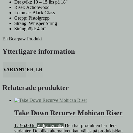
Dragvikt: 10 – 15 lbs på 18″
Riser: Actionwood
Lemmar: Black Glass
Grepp: Pistolgrepp
Sträng: Whisper String
Stränghöjd: 4 ¾”
En Bearpaw Produkt
Ytterligare information
VARIANT
RH, LH
Relaterade produkter
Take Down Recurve Mohican Riser
1.195,00
kr
Välj alternativ
Den här produkten har flera
varianter. De olika alternativen kan väljas på produktsidan