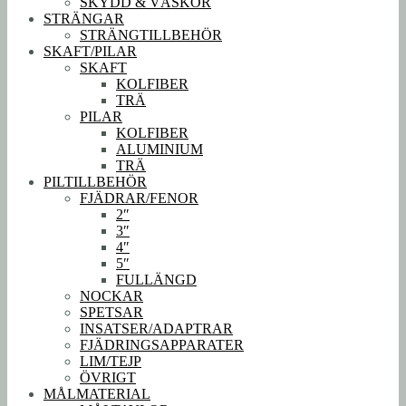
SKYDD & VÄSKOR
STRÄNGAR
STRÄNGTILLBEHÖR
SKAFT/PILAR
SKAFT
KOLFIBER
TRÄ
PILAR
KOLFIBER
ALUMINIUM
TRÄ
PILTILLBEHÖR
FJÄDRAR/FENOR
2″
3″
4″
5″
FULLÄNGD
NOCKAR
SPETSAR
INSATSER/ADAPTRAR
FJÄDRINGSAPPARATER
LIM/TEJP
ÖVRIGT
MÅLMATERIAL