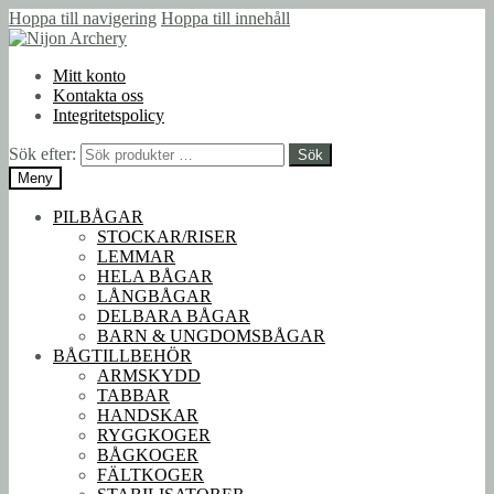
Hoppa till navigering
Hoppa till innehåll
Mitt konto
Kontakta oss
Integritetspolicy
Sök efter:
Sök
Meny
PILBÅGAR
STOCKAR/RISER
LEMMAR
HELA BÅGAR
LÅNGBÅGAR
DELBARA BÅGAR
BARN & UNGDOMSBÅGAR
BÅGTILLBEHÖR
ARMSKYDD
TABBAR
HANDSKAR
RYGGKOGER
BÅGKOGER
FÄLTKOGER