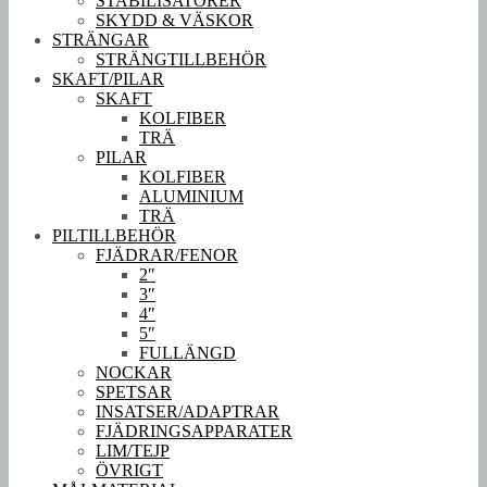
STABILISATORER
SKYDD & VÄSKOR
STRÄNGAR
STRÄNGTILLBEHÖR
SKAFT/PILAR
SKAFT
KOLFIBER
TRÄ
PILAR
KOLFIBER
ALUMINIUM
TRÄ
PILTILLBEHÖR
FJÄDRAR/FENOR
2″
3″
4″
5″
FULLÄNGD
NOCKAR
SPETSAR
INSATSER/ADAPTRAR
FJÄDRINGSAPPARATER
LIM/TEJP
ÖVRIGT