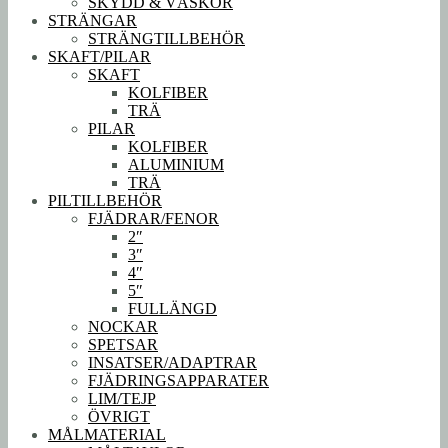
SKYDD & VÄSKOR
STRÄNGAR
STRÄNGTILLBEHÖR
SKAFT/PILAR
SKAFT
KOLFIBER
TRÄ
PILAR
KOLFIBER
ALUMINIUM
TRÄ
PILTILLBEHÖR
FJÄDRAR/FENOR
2″
3″
4″
5″
FULLÄNGD
NOCKAR
SPETSAR
INSATSER/ADAPTRAR
FJÄDRINGSAPPARATER
LIM/TEJP
ÖVRIGT
MÅLMATERIAL