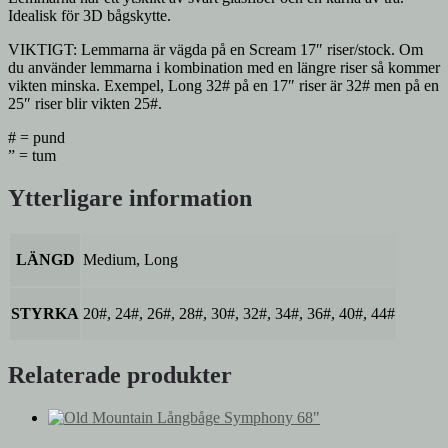
Idealisk för 3D bågskytte.
VIKTIGT: Lemmarna är vägda på en Scream 17″ riser/stock. Om
du använder lemmarna i kombination med en längre riser så kommer
vikten minska. Exempel, Long 32# på en 17″ riser är 32# men på en
25″ riser blir vikten 25#.
# = pund
” = tum
Ytterligare information
LÄNGD
Medium, Long
STYRKA
20#, 24#, 26#, 28#, 30#, 32#, 34#, 36#, 40#, 44#
Relaterade produkter