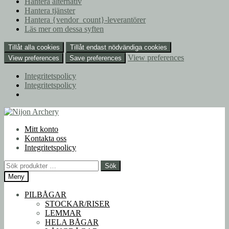
Hantera alternativ
Hantera tjänster
Hantera {vendor_count}-leverantörer
Läs mer om dessa syften
Tillåt alla cookies
Tillåt endast nödvändiga cookies
View preferences
View preferences
Save preferences
Integritetspolicy
Integritetspolicy
Hoppa
Hoppa
till
till
Mitt konto
navigering
innehåll
Kontakta oss
Integritetspolicy
Sök
Sök
efter:
Meny
PILBÅGAR
STOCKAR/RISER
LEMMAR
HELA BÅGAR