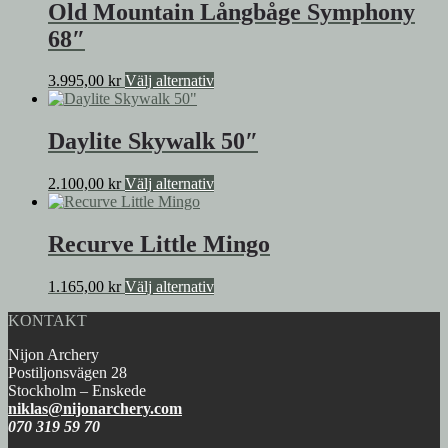
Old Mountain Långbåge Symphony
68″
Den
3.995,00
kr
Välj alternativ
här
produkten
har
Daylite Skywalk 50″
flera
varianter.
Den
2.100,00
kr
Välj alternativ
De
här
olika
produkten
alternativen
har
Recurve Little Mingo
kan
flera
väljas
varianter.
på
Den
1.165,00
kr
Välj alternativ
De
produktsidan
här
olika
KONTAKT
produkten
alternativen
har
kan
Nijon Archery
flera
väljas
Postiljonsvägen 28
varianter.
på
Stockholm – Enskede
De
produktsidan
niklas@nijonarchery.com
olika
070 319 59 70
alternativen
kan