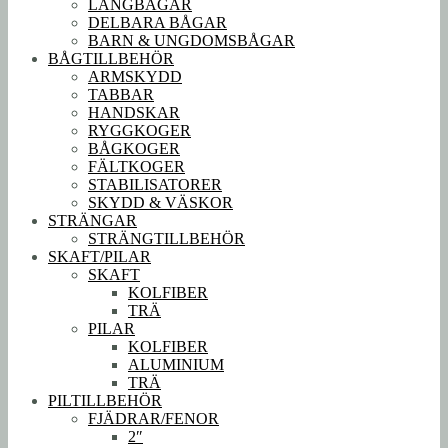
LÅNGBÅGAR
DELBARA BÅGAR
BARN & UNGDOMSBÅGAR
BÅGTILLBEHÖR
ARMSKYDD
TABBAR
HANDSKAR
RYGGKOGER
BÅGKOGER
FÄLTKOGER
STABILISATORER
SKYDD & VÄSKOR
STRÄNGAR
STRÄNGTILLBEHÖR
SKAFT/PILAR
SKAFT
KOLFIBER
TRÄ
PILAR
KOLFIBER
ALUMINIUM
TRÄ
PILTILLBEHÖR
FJÄDRAR/FENOR
2″