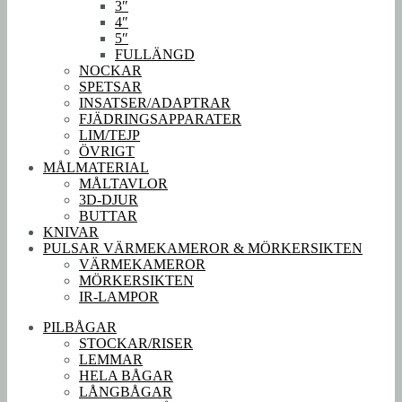
3″
4″
5″
FULLÄNGD
NOCKAR
SPETSAR
INSATSER/ADAPTRAR
FJÄDRINGSAPPARATER
LIM/TEJP
ÖVRIGT
MÅLMATERIAL
MÅLTAVLOR
3D-DJUR
BUTTAR
KNIVAR
PULSAR VÄRMEKAMEROR & MÖRKERSIKTEN
VÄRMEKAMEROR
MÖRKERSIKTEN
IR-LAMPOR
PILBÅGAR
STOCKAR/RISER
LEMMAR
HELA BÅGAR
LÅNGBÅGAR