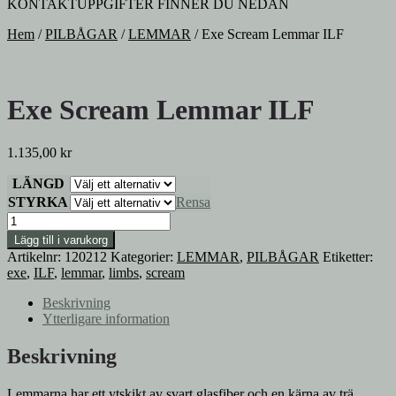
KONTAKTUPPGIFTER FINNER DU NEDAN
Hem
/
PILBÅGAR
/
LEMMAR
/
Exe Scream Lemmar ILF
Exe Scream Lemmar ILF
1.135,00
kr
LÄNGD
STYRKA
Rensa
Exe
Scream
Lägg till i varukorg
Lemmar
Artikelnr:
120212
Kategorier:
LEMMAR
,
PILBÅGAR
Etiketter:
ILF
exe
,
ILF
,
lemmar
,
limbs
,
scream
mängd
Beskrivning
Ytterligare information
Beskrivning
Lemmarna har ett ytskikt av svart glasfiber och en kärna av trä.