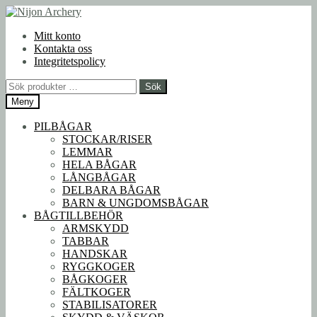
Hoppa
Hoppa
till
till
Mitt konto
navigering
innehåll
Kontakta oss
Integritetspolicy
Sök
Sök
efter:
Meny
PILBÅGAR
STOCKAR/RISER
LEMMAR
HELA BÅGAR
LÅNGBÅGAR
DELBARA BÅGAR
BARN & UNGDOMSBÅGAR
BÅGTILLBEHÖR
ARMSKYDD
TABBAR
HANDSKAR
RYGGKOGER
BÅGKOGER
FÄLTKOGER
STABILISATORER