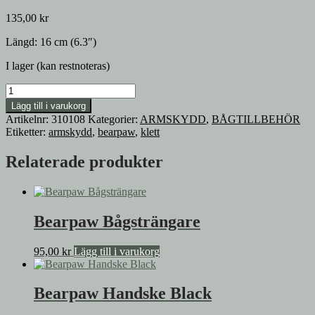
135,00
kr
Längd: 16 cm (6.3″)
I lager (kan restnoteras)
Bearpaw
Armskydd
Lägg till i varukorg
Klett
Artikelnr:
310108
Kategorier:
ARMSKYDD
,
BÅGTILLBEHÖR
Short
Etiketter:
armskydd
,
bearpaw
,
klett
mängd
Relaterade produkter
Bearpaw Bågsträngare
95,00
kr
Lägg till i varukorg
Bearpaw Handske Black