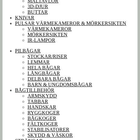
MÅLTAVLOR
3D-DJUR
BUTTAR
KNIVAR
PULSAR VÄRMEKAMEROR & MÖRKERSIKTEN
VÄRMEKAMEROR
MÖRKERSIKTEN
IR-LAMPOR
PILBÅGAR
STOCKAR/RISER
LEMMAR
HELA BÅGAR
LÅNGBÅGAR
DELBARA BÅGAR
BARN & UNGDOMSBÅGAR
BÅGTILLBEHÖR
ARMSKYDD
TABBAR
HANDSKAR
RYGGKOGER
BÅGKOGER
FÄLTKOGER
STABILISATORER
SKYDD & VÄSKOR