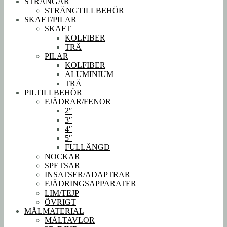
STRÄNGAR
STRÄNGTILLBEHÖR
SKAFT/PILAR
SKAFT
KOLFIBER
TRÄ
PILAR
KOLFIBER
ALUMINIUM
TRÄ
PILTILLBEHÖR
FJÄDRAR/FENOR
2″
3″
4″
5″
FULLÄNGD
NOCKAR
SPETSAR
INSATSER/ADAPTRAR
FJÄDRINGSAPPARATER
LIM/TEJP
ÖVRIGT
MÅLMATERIAL
MÅLTAVLOR