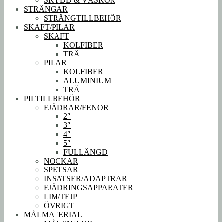
SKYDD & VÄSKOR
STRÄNGAR
STRÄNGTILLBEHÖR
SKAFT/PILAR
SKAFT
KOLFIBER
TRÄ
PILAR
KOLFIBER
ALUMINIUM
TRÄ
PILTILLBEHÖR
FJÄDRAR/FENOR
2″
3″
4″
5″
FULLÄNGD
NOCKAR
SPETSAR
INSATSER/ADAPTRAR
FJÄDRINGSAPPARATER
LIM/TEJP
ÖVRIGT
MÅLMATERIAL