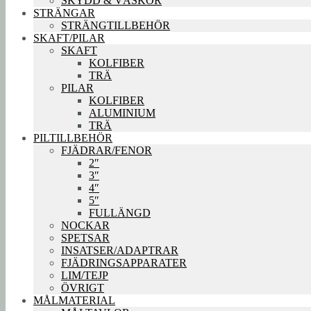
SKYDD & VÄSKOR
STRÄNGAR
STRÄNGTILLBEHÖR
SKAFT/PILAR
SKAFT
KOLFIBER
TRÄ
PILAR
KOLFIBER
ALUMINIUM
TRÄ
PILTILLBEHÖR
FJÄDRAR/FENOR
2″
3″
4″
5″
FULLÄNGD
NOCKAR
SPETSAR
INSATSER/ADAPTRAR
FJÄDRINGSAPPARATER
LIM/TEJP
ÖVRIGT
MÅLMATERIAL