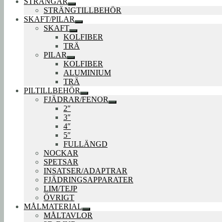
STRÄNGAR
Expandera
STRÄNGTILLBEHÖR
undermeny
SKAFT/PILAR
Expandera
SKAFT
undermeny
Expandera
KOLFIBER
undermeny
TRÄ
PILAR
Expandera
KOLFIBER
undermeny
ALUMINIUM
TRÄ
PILTILLBEHÖR
Expandera
FJÄDRAR/FENOR
undermeny
Expandera
2″
undermeny
3″
4″
5″
FULLÄNGD
NOCKAR
SPETSAR
INSATSER/ADAPTRAR
FJÄDRINGSAPPARATER
LIM/TEJP
ÖVRIGT
MÅLMATERIAL
Expandera
MÅLTAVLOR
undermeny