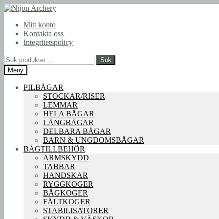
Hoppa
Hoppa
till
till
Mitt konto
navigering
innehåll
Kontakta oss
Integritetspolicy
Sök
Sök
efter:
Meny
PILBÅGAR
STOCKAR/RISER
LEMMAR
HELA BÅGAR
LÅNGBÅGAR
DELBARA BÅGAR
BARN & UNGDOMSBÅGAR
BÅGTILLBEHÖR
ARMSKYDD
TABBAR
HANDSKAR
RYGGKOGER
BÅGKOGER
FÄLTKOGER
STABILISATORER