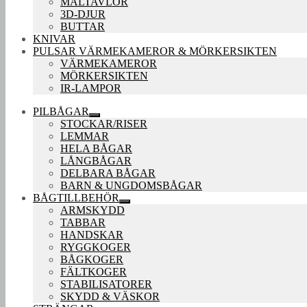
MÅLTAVLOR
3D-DJUR
BUTTAR
KNIVAR
PULSAR VÄRMEKAMEROR & MÖRKERSIKTEN
VÄRMEKAMEROR
MÖRKERSIKTEN
IR-LAMPOR
PILBÅGAR
Expandera
STOCKAR/RISER
undermeny
LEMMAR
HELA BÅGAR
LÅNGBÅGAR
DELBARA BÅGAR
BARN & UNGDOMSBÅGAR
BÅGTILLBEHÖR
Expandera
ARMSKYDD
undermeny
TABBAR
HANDSKAR
RYGGKOGER
BÅGKOGER
FÄLTKOGER
STABILISATORER
SKYDD & VÄSKOR