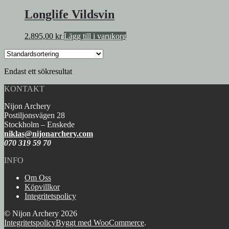
Longlife Vildsvin
2.895,00
kr
Lägg till i varukorg
Endast ett sökresultat
KONTAKT
Nijon Archery
Postiljonsvägen 28
Stockholm – Enskede
niklas@nijonarchery.com
070 319 59 70
INFO
Om Oss
Köpvillkor
Integritetspolicy
© Nijon Archery 2026
Integritetspolicy
Byggt med WooCommerce
.