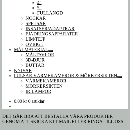
4″
5″
FULLÄNGD
NOCKAR
SPETSAR
INSATSER/ADAPTRAR
FJÄDRINGSAPPARATER
LIM/TEJP
ÖVRIGT
MÅLMATERIAL
Expandera
MÅLTAVLOR
undermeny
3D-DJUR
BUTTAR
KNIVAR
PULSAR VÄRMEKAMEROR & MÖRKERSIKTEN
Expan
VÄRMEKAMEROR
under
MÖRKERSIKTEN
IR-LAMPOR
0,00
kr
0 artiklar
DET GÅR BRA ATT BESTÄLLA VÅRA PRODUKTER
GENOM ATT SKICKA ETT MAIL ELLER RINGA TILL OSS