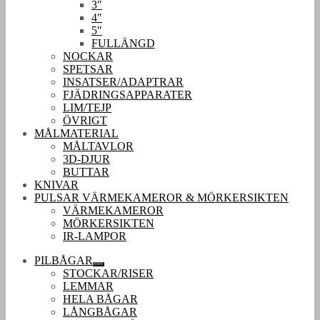
3″
4″
5″
FULLÄNGD
NOCKAR
SPETSAR
INSATSER/ADAPTRAR
FJÄDRINGSAPPARATER
LIM/TEJP
ÖVRIGT
MÅLMATERIAL
MÅLTAVLOR
3D-DJUR
BUTTAR
KNIVAR
PULSAR VÄRMEKAMEROR & MÖRKERSIKTEN
VÄRMEKAMEROR
MÖRKERSIKTEN
IR-LAMPOR
PILBÅGAR
Expandera
STOCKAR/RISER
undermeny
LEMMAR
HELA BÅGAR
LÅNGBÅGAR