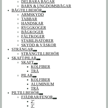
DELBARA BÅGAR
BARN & UNGDOMSBÅGAR
BÅGTILLBEHÖR
Expandera
ARMSKYDD
undermeny
TABBAR
HANDSKAR
RYGGKOGER
BÅGKOGER
FÄLTKOGER
STABILISATORER
SKYDD & VÄSKOR
STRÄNGAR
Expandera
STRÄNGTILLBEHÖR
undermeny
SKAFT/PILAR
Expandera
SKAFT
undermeny
Expandera
KOLFIBER
undermeny
TRÄ
PILAR
Expandera
KOLFIBER
undermeny
ALUMINIUM
TRÄ
PILTILLBEHÖR
Expandera
FJÄDRAR/FENOR
undermeny
Expandera
2″
undermeny
3″