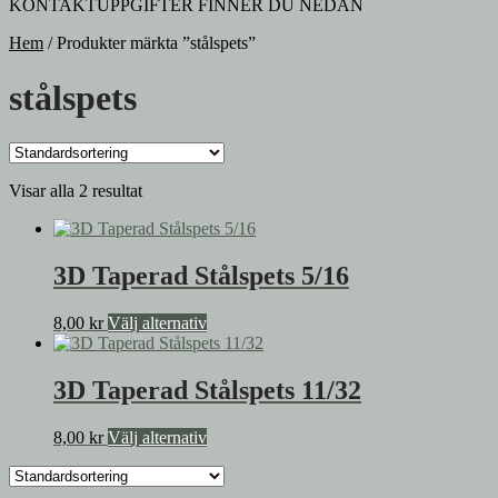
KONTAKTUPPGIFTER FINNER DU NEDAN
Hem
/
Produkter märkta ”stålspets”
stålspets
Visar alla 2 resultat
3D Taperad Stålspets 5/16
Den
8,00
kr
Välj alternativ
här
produkten
har
3D Taperad Stålspets 11/32
flera
varianter.
Den
8,00
kr
Välj alternativ
De
här
olika
produkten
alternativen
har