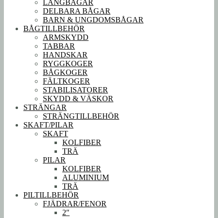
LÅNGBÅGAR
DELBARA BÅGAR
BARN & UNGDOMSBÅGAR
BÅGTILLBEHÖR
ARMSKYDD
TABBAR
HANDSKAR
RYGGKOGER
BÅGKOGER
FÄLTKOGER
STABILISATORER
SKYDD & VÄSKOR
STRÄNGAR
STRÄNGTILLBEHÖR
SKAFT/PILAR
SKAFT
KOLFIBER
TRÄ
PILAR
KOLFIBER
ALUMINIUM
TRÄ
PILTILLBEHÖR
FJÄDRAR/FENOR
2″