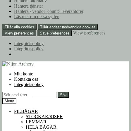
Hantera alternativ
Hantera tjänster
Hantera {vendor_count}-leverantörer
Läs mer om dessa syften
Tillåt alla cookies
Tillåt endast nödvändiga cookies
View preferences
View preferences
Save preferences
Integritetspolicy
Integritetspolicy
Hoppa
Hoppa
till
till
Mitt konto
navigering
innehåll
Kontakta oss
Integritetspolicy
Sök
Sök
efter:
Meny
PILBÅGAR
STOCKAR/RISER
LEMMAR
HELA BÅGAR