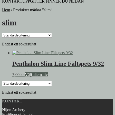
KONTAKTUPPGIFTER FINNER DU NEDAN
Hem
/
Produkter märkta ”slim”
slim
Endast ett sökresultat
Penthalon Slim Line Fältspets 9/32
Den
7,00
kr
Välj alternativ
här
produkten
har
Endast ett sökresultat
flera
varianter.
KONTAKT
De
olika
Nijon Archery
alternativen
Postiljonsvägen 28