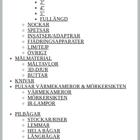
3″
4″
5″
FULLÄNGD
NOCKAR
SPETSAR
INSATSER/ADAPTRAR
FJÄDRINGSAPPARATER
LIM/TEJP
ÖVRIGT
MÅLMATERIAL
MÅLTAVLOR
3D-DJUR
BUTTAR
KNIVAR
PULSAR VÄRMEKAMEROR & MÖRKERSIKTEN
VÄRMEKAMEROR
MÖRKERSIKTEN
IR-LAMPOR
PILBÅGAR
STOCKAR/RISER
LEMMAR
HELA BÅGAR
LÅNGBÅGAR