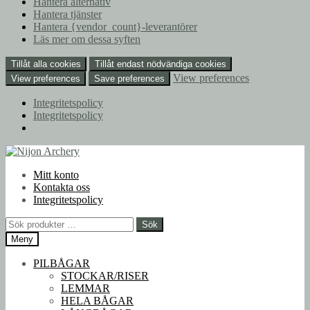
Hantera alternativ
Hantera tjänster
Hantera {vendor_count}-leverantörer
Läs mer om dessa syften
Tillåt alla cookies
Tillåt endast nödvändiga cookies
View preferences
View preferences
Save preferences
Integritetspolicy
Integritetspolicy
Hoppa
Hoppa
till
till
Mitt konto
navigering
innehåll
Kontakta oss
Integritetspolicy
Sök
Sök
efter:
Meny
PILBÅGAR
STOCKAR/RISER
LEMMAR
HELA BÅGAR