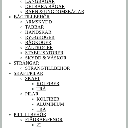
LÅNGBÅGAR
DELBARA BÅGAR
BARN & UNGDOMSBÅGAR
BÅGTILLBEHÖR
ARMSKYDD
TABBAR
HANDSKAR
RYGGKOGER
BÅGKOGER
FÄLTKOGER
STABILISATORER
SKYDD & VÄSKOR
STRÄNGAR
STRÄNGTILLBEHÖR
SKAFT/PILAR
SKAFT
KOLFIBER
TRÄ
PILAR
KOLFIBER
ALUMINIUM
TRÄ
PILTILLBEHÖR
FJÄDRAR/FENOR
2″