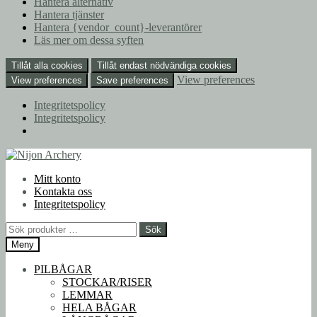
Hantera alternativ
Hantera tjänster
Hantera {vendor_count}-leverantörer
Läs mer om dessa syften
Tillåt alla cookies
Tillåt endast nödvändiga cookies
View preferences
View preferences
Save preferences
Integritetspolicy
Integritetspolicy
Hoppa
Hoppa
till
till
Mitt konto
navigering
innehåll
Kontakta oss
Integritetspolicy
Sök
Sök
efter:
Meny
PILBÅGAR
STOCKAR/RISER
LEMMAR
HELA BÅGAR