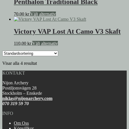
Penthalon Traditional Black
kan
flera
väljas
varianter.
på
Den
70,00
kr
Välj alternativ
De
produktsidan
här
olika
produkten
alternativen
har
Victory VAP Lost At Camo V3 Skaft
kan
flera
väljas
varianter.
på
Den
110,00
kr
Välj alternativ
De
produktsidan
här
olika
produkten
alternativen
har
kan
Visar alla 4 resultat
flera
väljas
varianter.
på
KONTAKT
De
produktsidan
olika
Nijon Archery
alternativen
Postiljonsvägen 28
kan
Stockholm – Enskede
väljas
niklas@nijonarchery.com
på
070 319 59 70
produktsidan
INFO
Om Oss
Köpvillkor