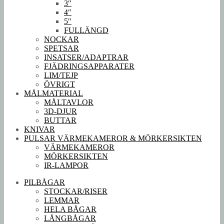
3″
4″
5″
FULLÄNGD
NOCKAR
SPETSAR
INSATSER/ADAPTRAR
FJÄDRINGSAPPARATER
LIM/TEJP
ÖVRIGT
MÅLMATERIAL
MÅLTAVLOR
3D-DJUR
BUTTAR
KNIVAR
PULSAR VÄRMEKAMEROR & MÖRKERSIKTEN
VÄRMEKAMEROR
MÖRKERSIKTEN
IR-LAMPOR
PILBÅGAR
STOCKAR/RISER
LEMMAR
HELA BÅGAR
LÅNGBÅGAR