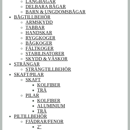
LÅNGBÅGAR
DELBARA BÅGAR
BARN & UNGDOMSBÅGAR
BÅGTILLBEHÖR
ARMSKYDD
TABBAR
HANDSKAR
RYGGKOGER
BÅGKOGER
FÄLTKOGER
STABILISATORER
SKYDD & VÄSKOR
STRÄNGAR
STRÄNGTILLBEHÖR
SKAFT/PILAR
SKAFT
KOLFIBER
TRÄ
PILAR
KOLFIBER
ALUMINIUM
TRÄ
PILTILLBEHÖR
FJÄDRAR/FENOR
2″