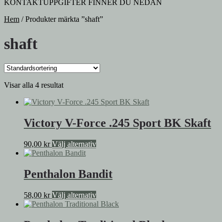
KONTAKTUPPGIFTER FINNER DU NEDAN
Hem
/
Produkter märkta ”shaft”
shaft
Visar alla 4 resultat
Victory V-Force .245 Sport BK Skaft
Den
90,00
kr
Välj alternativ
här
produkten
har
Penthalon Bandit
flera
varianter.
Den
58,00
kr
Välj alternativ
De
här
olika
produkten
alternativen
har