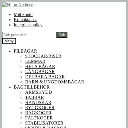
Hoppa
Hoppa
till
till
Mitt konto
navigering
innehåll
Kontakta oss
Integritetspolicy
Sök
Sök
efter:
Meny
PILBÅGAR
STOCKAR/RISER
LEMMAR
HELA BÅGAR
LÅNGBÅGAR
DELBARA BÅGAR
BARN & UNGDOMSBÅGAR
BÅGTILLBEHÖR
ARMSKYDD
TABBAR
HANDSKAR
RYGGKOGER
BÅGKOGER
FÄLTKOGER
STABILISATORER