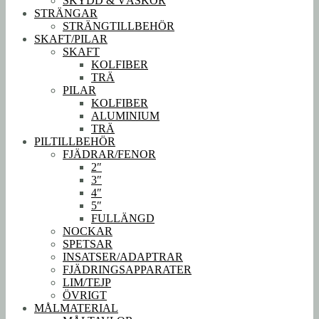
SKYDD & VÄSKOR
STRÄNGAR
STRÄNGTILLBEHÖR
SKAFT/PILAR
SKAFT
KOLFIBER
TRÄ
PILAR
KOLFIBER
ALUMINIUM
TRÄ
PILTILLBEHÖR
FJÄDRAR/FENOR
2″
3″
4″
5″
FULLÄNGD
NOCKAR
SPETSAR
INSATSER/ADAPTRAR
FJÄDRINGSAPPARATER
LIM/TEJP
ÖVRIGT
MÅLMATERIAL