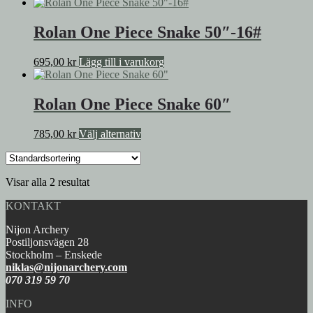
Rolan One Piece Snake 50″-16#
695,00
kr
Lägg till i varukorg
Rolan One Piece Snake 60″
Den
785,00
kr
Välj alternativ
här
produkten
har
Visar alla 2 resultat
flera
varianter.
KONTAKT
De
olika
Nijon Archery
alternativen
Postiljonsvägen 28
kan
Stockholm – Enskede
väljas
niklas@nijonarchery.com
på
070 319 59 70
produktsidan
INFO