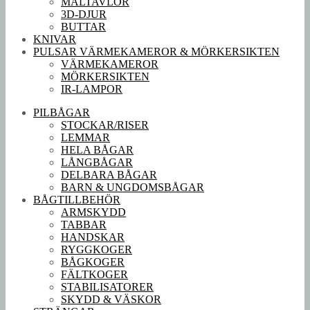
MÅLTAVLOR
3D-DJUR
BUTTAR
KNIVAR
PULSAR VÄRMEKAMEROR & MÖRKERSIKTEN
VÄRMEKAMEROR
MÖRKERSIKTEN
IR-LAMPOR
PILBÅGAR
STOCKAR/RISER
LEMMAR
HELA BÅGAR
LÅNGBÅGAR
DELBARA BÅGAR
BARN & UNGDOMSBÅGAR
BÅGTILLBEHÖR
ARMSKYDD
TABBAR
HANDSKAR
RYGGKOGER
BÅGKOGER
FÄLTKOGER
STABILISATORER
SKYDD & VÄSKOR