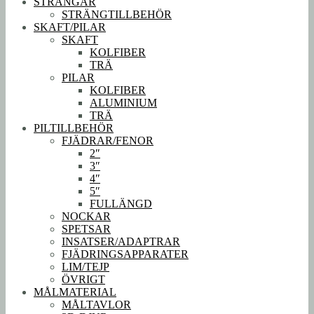
STRÄNGAR
STRÄNGTILLBEHÖR
SKAFT/PILAR
SKAFT
KOLFIBER
TRÄ
PILAR
KOLFIBER
ALUMINIUM
TRÄ
PILTILLBEHÖR
FJÄDRAR/FENOR
2″
3″
4″
5″
FULLÄNGD
NOCKAR
SPETSAR
INSATSER/ADAPTRAR
FJÄDRINGSAPPARATER
LIM/TEJP
ÖVRIGT
MÅLMATERIAL
MÅLTAVLOR