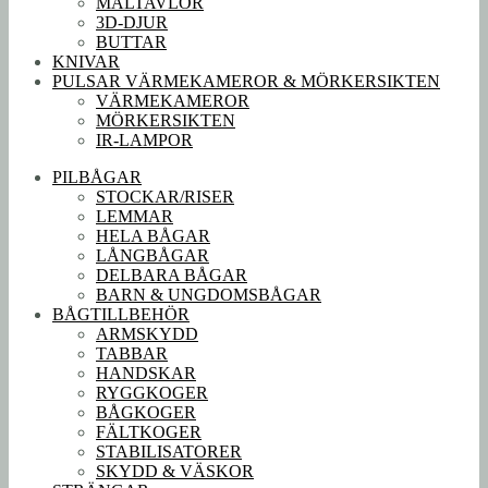
MÅLTAVLOR
3D-DJUR
BUTTAR
KNIVAR
PULSAR VÄRMEKAMEROR & MÖRKERSIKTEN
VÄRMEKAMEROR
MÖRKERSIKTEN
IR-LAMPOR
PILBÅGAR
STOCKAR/RISER
LEMMAR
HELA BÅGAR
LÅNGBÅGAR
DELBARA BÅGAR
BARN & UNGDOMSBÅGAR
BÅGTILLBEHÖR
ARMSKYDD
TABBAR
HANDSKAR
RYGGKOGER
BÅGKOGER
FÄLTKOGER
STABILISATORER
SKYDD & VÄSKOR