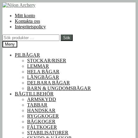
Hoppa
Hoppa
till
till
Mitt konto
navigering
innehåll
Kontakta oss
Integritetspolicy
Sök
Sök
efter:
Meny
PILBÅGAR
STOCKAR/RISER
LEMMAR
HELA BÅGAR
LÅNGBÅGAR
DELBARA BÅGAR
BARN & UNGDOMSBÅGAR
BÅGTILLBEHÖR
ARMSKYDD
TABBAR
HANDSKAR
RYGGKOGER
BÅGKOGER
FÄLTKOGER
STABILISATORER