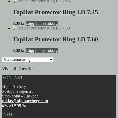
TopHat Protector Ring I.D 7,45
8,00
kr
Lägg till i varukorg
TopHat Protector Ring I.D 7,60
8,00
kr
Lägg till i varukorg
Visar alla 2 resultat
KONTAKT
Nijon Archery
Postiljonsvägen 28
Stockholm – Enskede
niklas@nijonarchery.com
070 319 59 70
INFO