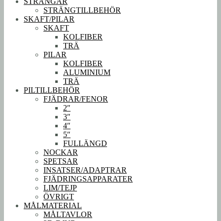
STRÄNGAR
STRÄNGTILLBEHÖR
SKAFT/PILAR
SKAFT
KOLFIBER
TRÄ
PILAR
KOLFIBER
ALUMINIUM
TRÄ
PILTILLBEHÖR
FJÄDRAR/FENOR
2″
3″
4″
5″
FULLÄNGD
NOCKAR
SPETSAR
INSATSER/ADAPTRAR
FJÄDRINGSAPPARATER
LIM/TEJP
ÖVRIGT
MÅLMATERIAL
MÅLTAVLOR