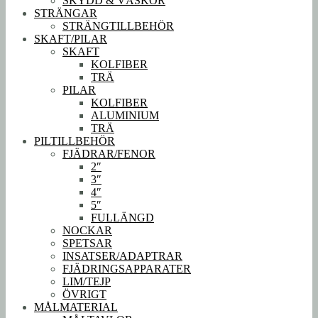
SKYDD & VÄSKOR
STRÄNGAR
STRÄNGTILLBEHÖR
SKAFT/PILAR
SKAFT
KOLFIBER
TRÄ
PILAR
KOLFIBER
ALUMINIUM
TRÄ
PILTILLBEHÖR
FJÄDRAR/FENOR
2″
3″
4″
5″
FULLÄNGD
NOCKAR
SPETSAR
INSATSER/ADAPTRAR
FJÄDRINGSAPPARATER
LIM/TEJP
ÖVRIGT
MÅLMATERIAL