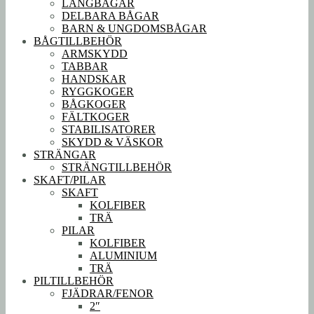
LÅNGBÅGAR
DELBARA BÅGAR
BARN & UNGDOMSBÅGAR
BÅGTILLBEHÖR
ARMSKYDD
TABBAR
HANDSKAR
RYGGKOGER
BÅGKOGER
FÄLTKOGER
STABILISATORER
SKYDD & VÄSKOR
STRÄNGAR
STRÄNGTILLBEHÖR
SKAFT/PILAR
SKAFT
KOLFIBER
TRÄ
PILAR
KOLFIBER
ALUMINIUM
TRÄ
PILTILLBEHÖR
FJÄDRAR/FENOR
2″