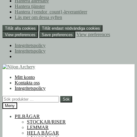
Hantera alternativ
Hantera tjänster
Hantera {vendor_count}-leverantörer
Läs mer om dessa syften
Tillåt alla cookies
Tillåt endast nödvändiga cookies
View preferences
View preferences
Save preferences
Integritetspolicy
Integritetspolicy
Hoppa
Hoppa
till
till
Mitt konto
navigering
innehåll
Kontakta oss
Integritetspolicy
Sök
Sök
efter:
Meny
PILBÅGAR
STOCKAR/RISER
LEMMAR
HELA BÅGAR