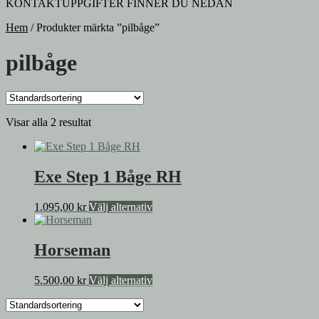
KONTAKTUPPGIFTER FINNER DU NEDAN
Hem
/
Produkter märkta ”pilbåge”
pilbåge
Visar alla 2 resultat
Exe Step 1 Båge RH
Den
1.095,00
kr
Välj alternativ
här
produkten
har
Horseman
flera
varianter.
Den
5.500,00
kr
Välj alternativ
De
här
olika
produkten
alternativen
har