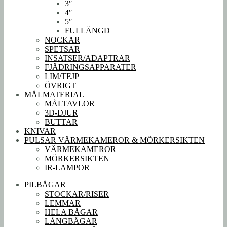
3″
4″
5″
FULLÄNGD
NOCKAR
SPETSAR
INSATSER/ADAPTRAR
FJÄDRINGSAPPARATER
LIM/TEJP
ÖVRIGT
MÅLMATERIAL
MÅLTAVLOR
3D-DJUR
BUTTAR
KNIVAR
PULSAR VÄRMEKAMEROR & MÖRKERSIKTEN
VÄRMEKAMEROR
MÖRKERSIKTEN
IR-LAMPOR
PILBÅGAR
STOCKAR/RISER
LEMMAR
HELA BÅGAR
LÅNGBÅGAR