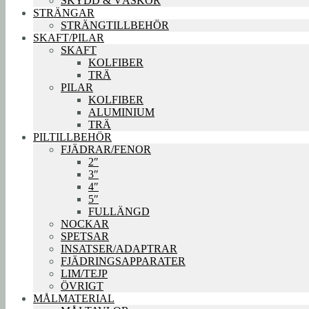
SKYDD & VÄSKOR
STRÄNGAR
STRÄNGTILLBEHÖR
SKAFT/PILAR
SKAFT
KOLFIBER
TRÄ
PILAR
KOLFIBER
ALUMINIUM
TRÄ
PILTILLBEHÖR
FJÄDRAR/FENOR
2″
3″
4″
5″
FULLÄNGD
NOCKAR
SPETSAR
INSATSER/ADAPTRAR
FJÄDRINGSAPPARATER
LIM/TEJP
ÖVRIGT
MÅLMATERIAL