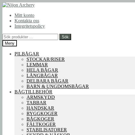
Hoppa
Hoppa
till
till
Mitt konto
navigering
innehåll
Kontakta oss
Integritetspolicy
Sök
Sök
efter:
Meny
PILBÅGAR
STOCKAR/RISER
LEMMAR
HELA BÅGAR
LÅNGBÅGAR
DELBARA BÅGAR
BARN & UNGDOMSBÅGAR
BÅGTILLBEHÖR
ARMSKYDD
TABBAR
HANDSKAR
RYGGKOGER
BÅGKOGER
FÄLTKOGER
STABILISATORER