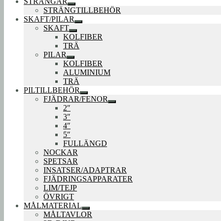
STRÄNGAR
Expandera
STRÄNGTILLBEHÖR
undermeny
SKAFT/PILAR
Expandera
SKAFT
undermeny
Expandera
KOLFIBER
undermeny
TRÄ
PILAR
Expandera
KOLFIBER
undermeny
ALUMINIUM
TRÄ
PILTILLBEHÖR
Expandera
FJÄDRAR/FENOR
undermeny
Expandera
2″
undermeny
3″
4″
5″
FULLÄNGD
NOCKAR
SPETSAR
INSATSER/ADAPTRAR
FJÄDRINGSAPPARATER
LIM/TEJP
ÖVRIGT
MÅLMATERIAL
Expandera
MÅLTAVLOR
undermeny