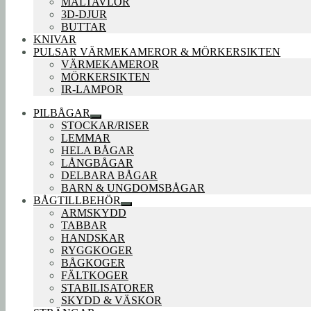
MÅLTAVLOR
3D-DJUR
BUTTAR
KNIVAR
PULSAR VÄRMEKAMEROR & MÖRKERSIKTEN
VÄRMEKAMEROR
MÖRKERSIKTEN
IR-LAMPOR
PILBÅGAR
Expandera
STOCKAR/RISER
undermeny
LEMMAR
HELA BÅGAR
LÅNGBÅGAR
DELBARA BÅGAR
BARN & UNGDOMSBÅGAR
BÅGTILLBEHÖR
Expandera
ARMSKYDD
undermeny
TABBAR
HANDSKAR
RYGGKOGER
BÅGKOGER
FÄLTKOGER
STABILISATORER
SKYDD & VÄSKOR