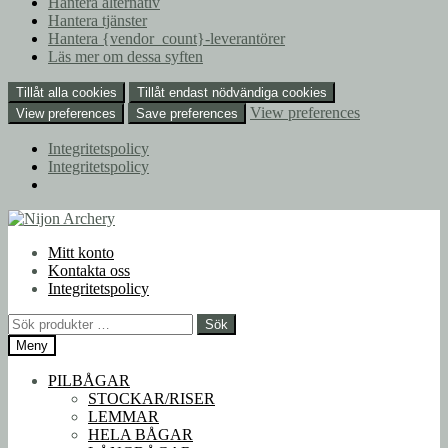
Hantera alternativ
Hantera tjänster
Hantera {vendor_count}-leverantörer
Läs mer om dessa syften
Tillåt alla cookies
Tillåt endast nödvändiga cookies
View preferences
View preferences
Save preferences
Integritetspolicy
Integritetspolicy
Hoppa
Hoppa
till
till
Mitt konto
navigering
innehåll
Kontakta oss
Integritetspolicy
Sök
Sök
efter:
Meny
PILBÅGAR
STOCKAR/RISER
LEMMAR
HELA BÅGAR