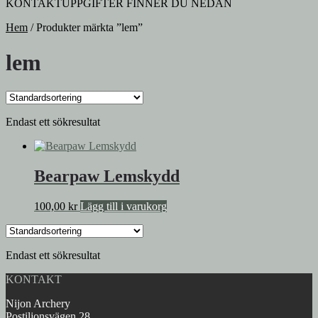
KONTAKTUPPGIFTER FINNER DU NEDAN
Hem
/
Produkter märkta ”lem”
lem
Endast ett sökresultat
Bearpaw Lemskydd
100,00
kr
Lägg till i varukorg
Endast ett sökresultat
KONTAKT
Nijon Archery
Postiljonsvägen 28