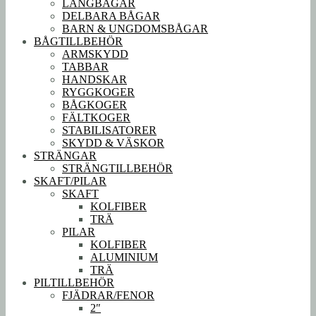
LÅNGBÅGAR
DELBARA BÅGAR
BARN & UNGDOMSBÅGAR
BÅGTILLBEHÖR
ARMSKYDD
TABBAR
HANDSKAR
RYGGKOGER
BÅGKOGER
FÄLTKOGER
STABILISATORER
SKYDD & VÄSKOR
STRÄNGAR
STRÄNGTILLBEHÖR
SKAFT/PILAR
SKAFT
KOLFIBER
TRÄ
PILAR
KOLFIBER
ALUMINIUM
TRÄ
PILTILLBEHÖR
FJÄDRAR/FENOR
2″