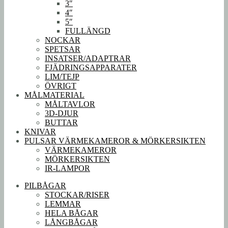
3″
4″
5″
FULLÄNGD
NOCKAR
SPETSAR
INSATSER/ADAPTRAR
FJÄDRINGSAPPARATER
LIM/TEJP
ÖVRIGT
MÅLMATERIAL
MÅLTAVLOR
3D-DJUR
BUTTAR
KNIVAR
PULSAR VÄRMEKAMEROR & MÖRKERSIKTEN
VÄRMEKAMEROR
MÖRKERSIKTEN
IR-LAMPOR
PILBÅGAR
STOCKAR/RISER
LEMMAR
HELA BÅGAR
LÅNGBÅGAR