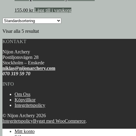
155,00
kr
Lägg till i varukorg
Visar alla 5 resultat
KONTAKT
Nijon Archery
Postiljonsvägen 28
Stockholm – Enskede
niklas@nijonarchery.com
070 319 59 70
INFO
Om Oss
Köpvillkor
Integritetspolicy
© Nijon Archery 2026
Integritetspolicy
Byggt med WooCommerce
.
Mitt konto