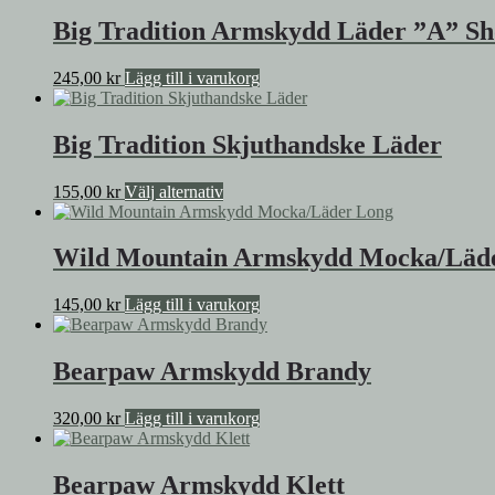
Big Tradition Armskydd Läder ”A” Sh
245,00
kr
Lägg till i varukorg
Big Tradition Skjuthandske Läder
Den
155,00
kr
Välj alternativ
här
produkten
har
Wild Mountain Armskydd Mocka/Läd
flera
varianter.
145,00
kr
Lägg till i varukorg
De
olika
alternativen
Bearpaw Armskydd Brandy
kan
väljas
på
320,00
kr
Lägg till i varukorg
produktsidan
Bearpaw Armskydd Klett