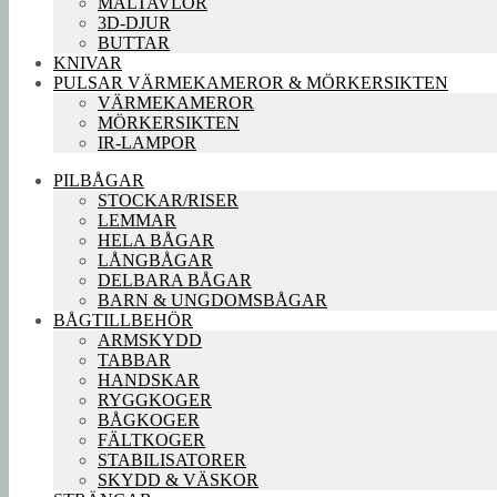
MÅLTAVLOR
3D-DJUR
BUTTAR
KNIVAR
PULSAR VÄRMEKAMEROR & MÖRKERSIKTEN
VÄRMEKAMEROR
MÖRKERSIKTEN
IR-LAMPOR
PILBÅGAR
STOCKAR/RISER
LEMMAR
HELA BÅGAR
LÅNGBÅGAR
DELBARA BÅGAR
BARN & UNGDOMSBÅGAR
BÅGTILLBEHÖR
ARMSKYDD
TABBAR
HANDSKAR
RYGGKOGER
BÅGKOGER
FÄLTKOGER
STABILISATORER
SKYDD & VÄSKOR