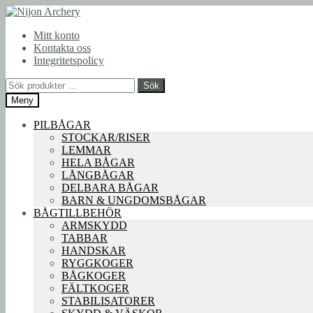
Hoppa
Hoppa
till
till
Mitt konto
navigering
innehåll
Kontakta oss
Integritetspolicy
Sök
Sök
efter:
Meny
PILBÅGAR
STOCKAR/RISER
LEMMAR
HELA BÅGAR
LÅNGBÅGAR
DELBARA BÅGAR
BARN & UNGDOMSBÅGAR
BÅGTILLBEHÖR
ARMSKYDD
TABBAR
HANDSKAR
RYGGKOGER
BÅGKOGER
FÄLTKOGER
STABILISATORER