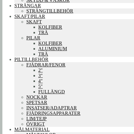
SKYDD & VÄSKOR
STRÄNGAR
STRÄNGTILLBEHÖR
SKAFT/PILAR
SKAFT
KOLFIBER
TRÄ
PILAR
KOLFIBER
ALUMINIUM
TRÄ
PILTILLBEHÖR
FJÄDRAR/FENOR
2″
3″
4″
5″
FULLÄNGD
NOCKAR
SPETSAR
INSATSER/ADAPTRAR
FJÄDRINGSAPPARATER
LIM/TEJP
ÖVRIGT
MÅLMATERIAL