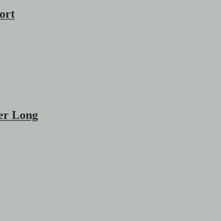
ort
er Long