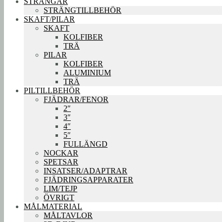
STRÄNGAR
STRÄNGTILLBEHÖR
SKAFT/PILAR
SKAFT
KOLFIBER
TRÄ
PILAR
KOLFIBER
ALUMINIUM
TRÄ
PILTILLBEHÖR
FJÄDRAR/FENOR
2″
3″
4″
5″
FULLÄNGD
NOCKAR
SPETSAR
INSATSER/ADAPTRAR
FJÄDRINGSAPPARATER
LIM/TEJP
ÖVRIGT
MÅLMATERIAL
MÅLTAVLOR