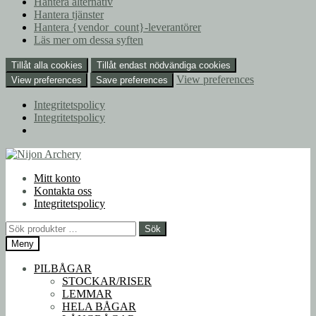
Hantera alternativ
Hantera tjänster
Hantera {vendor_count}-leverantörer
Läs mer om dessa syften
Tillåt alla cookies
Tillåt endast nödvändiga cookies
View preferences
View preferences
Save preferences
Integritetspolicy
Integritetspolicy
Hoppa
Hoppa
till
till
Mitt konto
navigering
innehåll
Kontakta oss
Integritetspolicy
Sök
Sök
efter:
Meny
PILBÅGAR
STOCKAR/RISER
LEMMAR
HELA BÅGAR