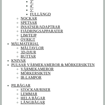
3″
4″
5″
FULLÄNGD
NOCKAR
SPETSAR
INSATSER/ADAPTRAR
FJÄDRINGSAPPARATER
LIM/TEJP
ÖVRIGT
MÅLMATERIAL
MÅLTAVLOR
3D-DJUR
BUTTAR
KNIVAR
PULSAR VÄRMEKAMEROR & MÖRKERSIKTEN
VÄRMEKAMEROR
MÖRKERSIKTEN
IR-LAMPOR
PILBÅGAR
STOCKAR/RISER
LEMMAR
HELA BÅGAR
LÅNGBÅGAR