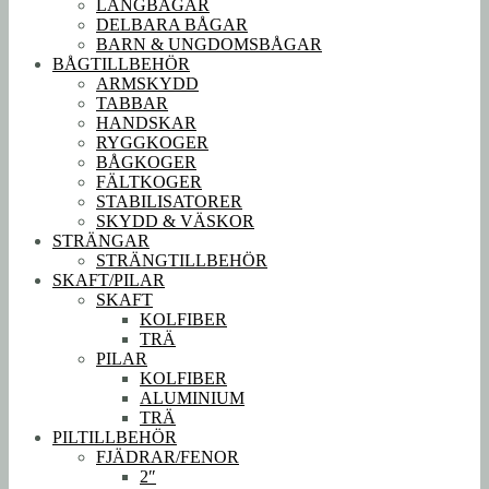
LÅNGBÅGAR
DELBARA BÅGAR
BARN & UNGDOMSBÅGAR
BÅGTILLBEHÖR
ARMSKYDD
TABBAR
HANDSKAR
RYGGKOGER
BÅGKOGER
FÄLTKOGER
STABILISATORER
SKYDD & VÄSKOR
STRÄNGAR
STRÄNGTILLBEHÖR
SKAFT/PILAR
SKAFT
KOLFIBER
TRÄ
PILAR
KOLFIBER
ALUMINIUM
TRÄ
PILTILLBEHÖR
FJÄDRAR/FENOR
2″