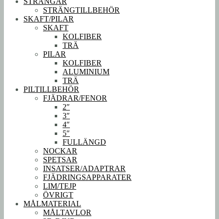
STRÄNGAR
STRÄNGTILLBEHÖR
SKAFT/PILAR
SKAFT
KOLFIBER
TRÄ
PILAR
KOLFIBER
ALUMINIUM
TRÄ
PILTILLBEHÖR
FJÄDRAR/FENOR
2″
3″
4″
5″
FULLÄNGD
NOCKAR
SPETSAR
INSATSER/ADAPTRAR
FJÄDRINGSAPPARATER
LIM/TEJP
ÖVRIGT
MÅLMATERIAL
MÅLTAVLOR