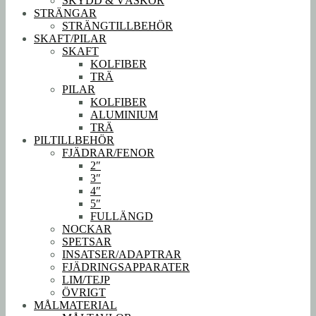
SKYDD & VÄSKOR
STRÄNGAR
STRÄNGTILLBEHÖR
SKAFT/PILAR
SKAFT
KOLFIBER
TRÄ
PILAR
KOLFIBER
ALUMINIUM
TRÄ
PILTILLBEHÖR
FJÄDRAR/FENOR
2″
3″
4″
5″
FULLÄNGD
NOCKAR
SPETSAR
INSATSER/ADAPTRAR
FJÄDRINGSAPPARATER
LIM/TEJP
ÖVRIGT
MÅLMATERIAL