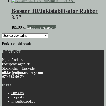
Booster 3D/Jaktstabilisator Rubber
3.5″
185,00
kr
Lägg till i varukorg
Endast ett sökresultat
KONTAKT
Nijon Archery
Postiljonsvägen 28
Stockholm – Enskede
niklas@nijonarchery.com
070 319 59 70
INFO
Om Oss
Köpvillkor
Integritetspolicy