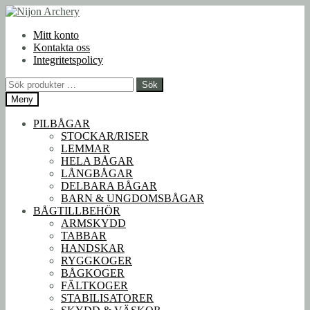
Hoppa
Hoppa
till
till
Mitt konto
navigering
innehåll
Kontakta oss
Integritetspolicy
Sök
Sök
efter:
Meny
PILBÅGAR
STOCKAR/RISER
LEMMAR
HELA BÅGAR
LÅNGBÅGAR
DELBARA BÅGAR
BARN & UNGDOMSBÅGAR
BÅGTILLBEHÖR
ARMSKYDD
TABBAR
HANDSKAR
RYGGKOGER
BÅGKOGER
FÄLTKOGER
STABILISATORER