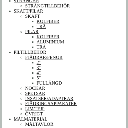
STRÄNGAR
STRÄNGTILLBEHÖR
SKAFT/PILAR
SKAFT
KOLFIBER
TRÄ
PILAR
KOLFIBER
ALUMINIUM
TRÄ
PILTILLBEHÖR
FJÄDRAR/FENOR
2″
3″
4″
5″
FULLÄNGD
NOCKAR
SPETSAR
INSATSER/ADAPTRAR
FJÄDRINGSAPPARATER
LIM/TEJP
ÖVRIGT
MÅLMATERIAL
MÅLTAVLOR