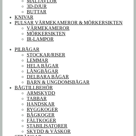
MÅLTAVLOR
3D-DJUR
BUTTAR
KNIVAR
PULSAR VÄRMEKAMEROR & MÖRKERSIKTEN
VÄRMEKAMEROR
MÖRKERSIKTEN
IR-LAMPOR
PILBÅGAR
STOCKAR/RISER
LEMMAR
HELA BÅGAR
LÅNGBÅGAR
DELBARA BÅGAR
BARN & UNGDOMSBÅGAR
BÅGTILLBEHÖR
ARMSKYDD
TABBAR
HANDSKAR
RYGGKOGER
BÅGKOGER
FÄLTKOGER
STABILISATORER
SKYDD & VÄSKOR