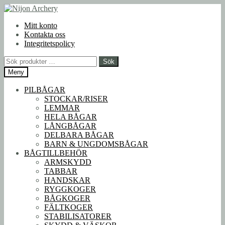
Hoppa
Hoppa
till
till
Mitt konto
navigering
innehåll
Kontakta oss
Integritetspolicy
Sök
Sök
efter:
Meny
PILBÅGAR
STOCKAR/RISER
LEMMAR
HELA BÅGAR
LÅNGBÅGAR
DELBARA BÅGAR
BARN & UNGDOMSBÅGAR
BÅGTILLBEHÖR
ARMSKYDD
TABBAR
HANDSKAR
RYGGKOGER
BÅGKOGER
FÄLTKOGER
STABILISATORER