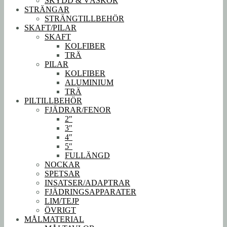
SKYDD & VÄSKOR
STRÄNGAR
STRÄNGTILLBEHÖR
SKAFT/PILAR
SKAFT
KOLFIBER
TRÄ
PILAR
KOLFIBER
ALUMINIUM
TRÄ
PILTILLBEHÖR
FJÄDRAR/FENOR
2″
3″
4″
5″
FULLÄNGD
NOCKAR
SPETSAR
INSATSER/ADAPTRAR
FJÄDRINGSAPPARATER
LIM/TEJP
ÖVRIGT
MÅLMATERIAL