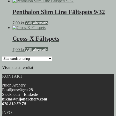
Penthalon Slim Line Fältspets 9/32
Den
7,00
kr
Välj alternativ
här
produkten
har
Cross-X Fältspets
flera
varianter.
Den
7,00
kr
Välj alternativ
De
här
olika
produkten
alternativen
har
kan
Visar alla 2 resultat
flera
väljas
varianter.
på
KONTAKT
De
produktsidan
olika
Nijon Archery
alternativen
Postiljonsvägen 28
kan
Stockholm – Enskede
väljas
niklas@nijonarchery.com
på
070 319 59 70
produktsidan
INFO