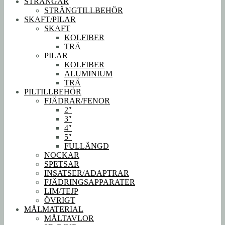
STRÄNGAR
STRÄNGTILLBEHÖR
SKAFT/PILAR
SKAFT
KOLFIBER
TRÄ
PILAR
KOLFIBER
ALUMINIUM
TRÄ
PILTILLBEHÖR
FJÄDRAR/FENOR
2″
3″
4″
5″
FULLÄNGD
NOCKAR
SPETSAR
INSATSER/ADAPTRAR
FJÄDRINGSAPPARATER
LIM/TEJP
ÖVRIGT
MÅLMATERIAL
MÅLTAVLOR