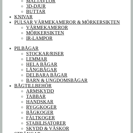
MÅLTAVLOR
3D-DJUR
BUTTAR
KNIVAR
PULSAR VÄRMEKAMEROR & MÖRKERSIKTEN
VÄRMEKAMEROR
MÖRKERSIKTEN
IR-LAMPOR
PILBÅGAR
STOCKAR/RISER
LEMMAR
HELA BÅGAR
LÅNGBÅGAR
DELBARA BÅGAR
BARN & UNGDOMSBÅGAR
BÅGTILLBEHÖR
ARMSKYDD
TABBAR
HANDSKAR
RYGGKOGER
BÅGKOGER
FÄLTKOGER
STABILISATORER
SKYDD & VÄSKOR