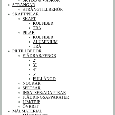
SKYDD & VÄSKOR
STRÄNGAR
STRÄNGTILLBEHÖR
SKAFT/PILAR
SKAFT
KOLFIBER
TRÄ
PILAR
KOLFIBER
ALUMINIUM
TRÄ
PILTILLBEHÖR
FJÄDRAR/FENOR
2″
3″
4″
5″
FULLÄNGD
NOCKAR
SPETSAR
INSATSER/ADAPTRAR
FJÄDRINGSAPPARATER
LIM/TEJP
ÖVRIGT
MÅLMATERIAL