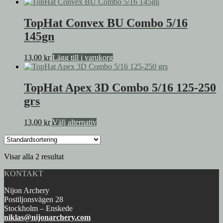
TopHat Convex BU Combo 5/16
145gn
13,00
kr
Lägg till i varukorg
TopHat Apex 3D Combo 5/16 125-250
grs
Den
13,00
kr
Välj alternativ
här
produkten
har
Visar alla 2 resultat
flera
varianter.
KONTAKT
De
olika
Nijon Archery
alternativen
Postiljonsvägen 28
kan
Stockholm – Enskede
väljas
niklas@nijonarchery.com
på