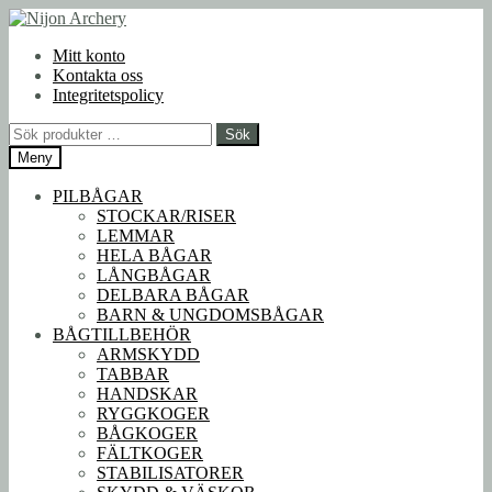
Hoppa
Hoppa
till
till
Mitt konto
navigering
innehåll
Kontakta oss
Integritetspolicy
Sök
Sök
efter:
Meny
PILBÅGAR
STOCKAR/RISER
LEMMAR
HELA BÅGAR
LÅNGBÅGAR
DELBARA BÅGAR
BARN & UNGDOMSBÅGAR
BÅGTILLBEHÖR
ARMSKYDD
TABBAR
HANDSKAR
RYGGKOGER
BÅGKOGER
FÄLTKOGER
STABILISATORER