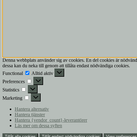
Denna webbplats använder sig av cookies. En del cookies är nödvändi
dessa kan du neka till genom att tillåta endast nödvändiga cookies.
Functional
Functional
Alltid aktiv
Preferences
Preferences
Statistics
Statistics
Marketing
Marketing
Hantera alternativ
Hantera tjänster
Hantera {vendor_count}-leverantörer
Läs mer om dessa syften
Tillåt alla cookies
Tillåt endast nödvändiga cookies
View preferences