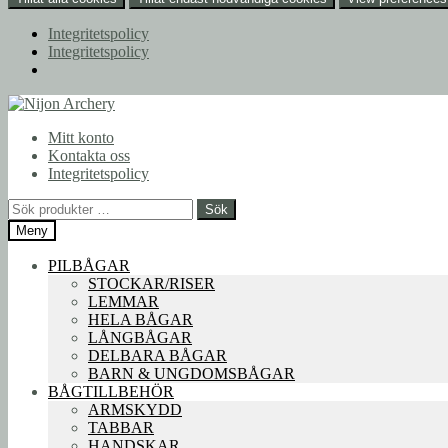
Integritetspolicy
Integritetspolicy
Hoppa
Hoppa
till
till
Mitt konto
navigering
innehåll
Kontakta oss
Integritetspolicy
Sök
Sök
efter:
Meny
PILBÅGAR
STOCKAR/RISER
LEMMAR
HELA BÅGAR
LÅNGBÅGAR
DELBARA BÅGAR
BARN & UNGDOMSBÅGAR
BÅGTILLBEHÖR
ARMSKYDD
TABBAR
HANDSKAR