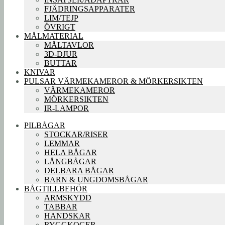
FJÄDRINGSAPPARATER
LIM/TEJP
ÖVRIGT
MÅLMATERIAL
MÅLTAVLOR
3D-DJUR
BUTTAR
KNIVAR
PULSAR VÄRMEKAMEROR & MÖRKERSIKTEN
VÄRMEKAMEROR
MÖRKERSIKTEN
IR-LAMPOR
PILBÅGAR
STOCKAR/RISER
LEMMAR
HELA BÅGAR
LÅNGBÅGAR
DELBARA BÅGAR
BARN & UNGDOMSBÅGAR
BÅGTILLBEHÖR
ARMSKYDD
TABBAR
HANDSKAR
RYGGKOGER