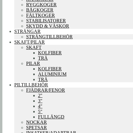
RYGGKOGER
BÅGKOGER
FÄLTKOGER
STABILISATORER
SKYDD & VÄSKOR
STRÄNGAR
STRÄNGTILLBEHÖR
SKAFT/PILAR
SKAFT
KOLFIBER
TRÄ
PILAR
KOLFIBER
ALUMINIUM
TRÄ
PILTILLBEHÖR
FJÄDRAR/FENOR
2″
3″
4″
5″
FULLÄNGD
NOCKAR
SPETSAR
INSATSER/ADAPTRAR