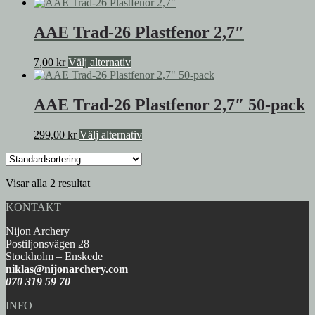
AAE Trad-26 Plastfenor 2,7″
Den
7,00
kr
Välj alternativ
här
produkten
har
AAE Trad-26 Plastfenor 2,7″ 50-pack
flera
varianter.
Den
299,00
kr
Välj alternativ
De
här
olika
produkten
alternativen
har
kan
Visar alla 2 resultat
flera
väljas
varianter.
på
KONTAKT
De
produktsidan
olika
Nijon Archery
alternativen
Postiljonsvägen 28
kan
Stockholm – Enskede
väljas
niklas@nijonarchery.com
på
070 319 59 70
produktsidan
INFO