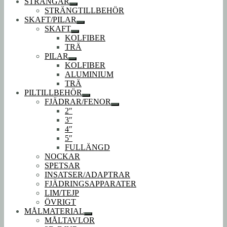
STRÄNGAR
Expandera
STRÄNGTILLBEHÖR
undermeny
SKAFT/PILAR
Expandera
SKAFT
undermeny
Expandera
KOLFIBER
undermeny
TRÄ
PILAR
Expandera
KOLFIBER
undermeny
ALUMINIUM
TRÄ
PILTILLBEHÖR
Expandera
FJÄDRAR/FENOR
undermeny
Expandera
2″
undermeny
3″
4″
5″
FULLÄNGD
NOCKAR
SPETSAR
INSATSER/ADAPTRAR
FJÄDRINGSAPPARATER
LIM/TEJP
ÖVRIGT
MÅLMATERIAL
Expandera
MÅLTAVLOR
undermeny