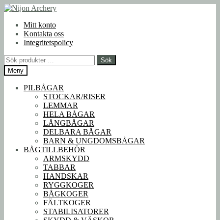
Hoppa
Hoppa
till
till
Mitt konto
navigering
innehåll
Kontakta oss
Integritetspolicy
Sök
Sök
efter:
Meny
PILBÅGAR
STOCKAR/RISER
LEMMAR
HELA BÅGAR
LÅNGBÅGAR
DELBARA BÅGAR
BARN & UNGDOMSBÅGAR
BÅGTILLBEHÖR
ARMSKYDD
TABBAR
HANDSKAR
RYGGKOGER
BÅGKOGER
FÄLTKOGER
STABILISATORER