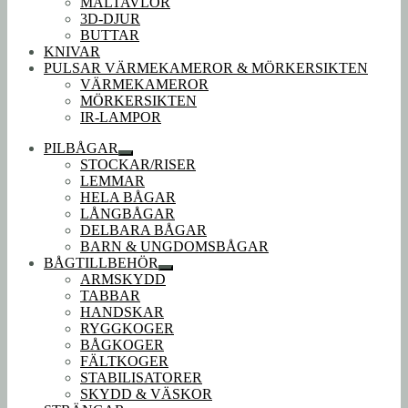
MÅLTAVLOR
3D-DJUR
BUTTAR
KNIVAR
PULSAR VÄRMEKAMEROR & MÖRKERSIKTEN
VÄRMEKAMEROR
MÖRKERSIKTEN
IR-LAMPOR
PILBÅGAR
Expandera
STOCKAR/RISER
undermeny
LEMMAR
HELA BÅGAR
LÅNGBÅGAR
DELBARA BÅGAR
BARN & UNGDOMSBÅGAR
BÅGTILLBEHÖR
Expandera
ARMSKYDD
undermeny
TABBAR
HANDSKAR
RYGGKOGER
BÅGKOGER
FÄLTKOGER
STABILISATORER
SKYDD & VÄSKOR