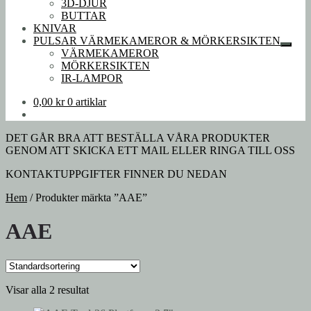
3D-DJUR
BUTTAR
KNIVAR
PULSAR VÄRMEKAMEROR & MÖRKERSIKTEN
Expan
VÄRMEKAMEROR
under
MÖRKERSIKTEN
IR-LAMPOR
0,00
kr
0 artiklar
DET GÅR BRA ATT BESTÄLLA VÅRA PRODUKTER
GENOM ATT SKICKA ETT MAIL ELLER RINGA TILL OSS
KONTAKTUPPGIFTER FINNER DU NEDAN
Hem
/
Produkter märkta ”AAE”
AAE
Visar alla 2 resultat