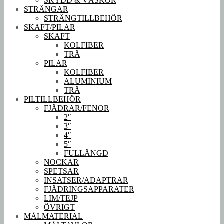
SKYDD & VÄSKOR
STRÄNGAR
STRÄNGTILLBEHÖR
SKAFT/PILAR
SKAFT
KOLFIBER
TRÄ
PILAR
KOLFIBER
ALUMINIUM
TRÄ
PILTILLBEHÖR
FJÄDRAR/FENOR
2″
3″
4″
5″
FULLÄNGD
NOCKAR
SPETSAR
INSATSER/ADAPTRAR
FJÄDRINGSAPPARATER
LIM/TEJP
ÖVRIGT
MÅLMATERIAL