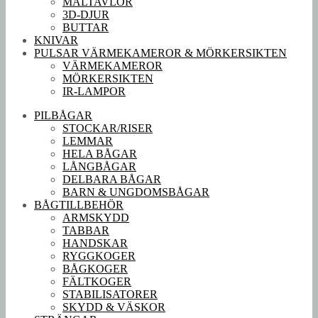
MÅLTAVLOR
3D-DJUR
BUTTAR
KNIVAR
PULSAR VÄRMEKAMEROR & MÖRKERSIKTEN
VÄRMEKAMEROR
MÖRKERSIKTEN
IR-LAMPOR
PILBÅGAR
STOCKAR/RISER
LEMMAR
HELA BÅGAR
LÅNGBÅGAR
DELBARA BÅGAR
BARN & UNGDOMSBÅGAR
BÅGTILLBEHÖR
ARMSKYDD
TABBAR
HANDSKAR
RYGGKOGER
BÅGKOGER
FÄLTKOGER
STABILISATORER
SKYDD & VÄSKOR