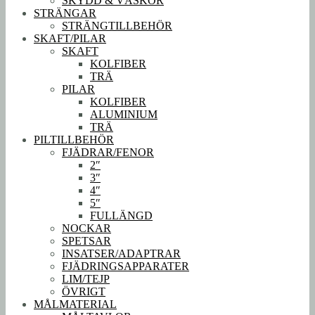
SKYDD & VÄSKOR
STRÄNGAR
STRÄNGTILLBEHÖR
SKAFT/PILAR
SKAFT
KOLFIBER
TRÄ
PILAR
KOLFIBER
ALUMINIUM
TRÄ
PILTILLBEHÖR
FJÄDRAR/FENOR
2″
3″
4″
5″
FULLÄNGD
NOCKAR
SPETSAR
INSATSER/ADAPTRAR
FJÄDRINGSAPPARATER
LIM/TEJP
ÖVRIGT
MÅLMATERIAL