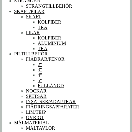
STRÄNGAR
STRÄNGTILLBEHÖR
SKAFT/PILAR
SKAFT
KOLFIBER
TRÄ
PILAR
KOLFIBER
ALUMINIUM
TRÄ
PILTILLBEHÖR
FJÄDRAR/FENOR
2″
3″
4″
5″
FULLÄNGD
NOCKAR
SPETSAR
INSATSER/ADAPTRAR
FJÄDRINGSAPPARATER
LIM/TEJP
ÖVRIGT
MÅLMATERIAL
MÅLTAVLOR