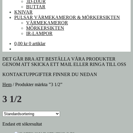
3D-DJUR
BUTTAR
KNIVAR
PULSAR VÄRMEKAMEROR & MÖRKERSIKTEN
VÄRMEKAMEROR
MÖRKERSIKTEN
IR-LAMPOR
0,00
kr
0 artiklar
DET GÅR BRA ATT BESTÄLLA VÅRA PRODUKTER
GENOM ATT SKICKA ETT MAIL ELLER RINGA TILL OSS
KONTAKTUPPGIFTER FINNER DU NEDAN
Hem
/
Produkter märkta ”3 1/2”
3 1/2
Endast ett sökresultat