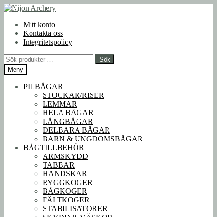
Hoppa
Hoppa
till
till
Mitt konto
navigering
innehåll
Kontakta oss
Integritetspolicy
Sök
Sök
efter:
Meny
PILBÅGAR
STOCKAR/RISER
LEMMAR
HELA BÅGAR
LÅNGBÅGAR
DELBARA BÅGAR
BARN & UNGDOMSBÅGAR
BÅGTILLBEHÖR
ARMSKYDD
TABBAR
HANDSKAR
RYGGKOGER
BÅGKOGER
FÄLTKOGER
STABILISATORER